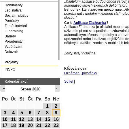
„Majitelům aplikace budou chodit varovn
Dokumenty
automatizovaných externích defibrilátorů,
Běhounek, který zároveň upozorňuje: „
Ab
Legislativa
potřeba mít v mobilním telefonu stáhnuto
Sociální služby
službu.“
Pomůcky
Co je
Aplikace Záchranka
?
Zaměstnávání
Aplikace Záchranka je oficiální mobilní ap
uživatele přímo s dispečinkem zdravotnic
Fundraising
automatickým přenosem polohy a zdravotn
Bariéry
upozornění nebo lokalizaci nejbližšího de
Poradenství
některých dalších zemích, v mobilních te
Vzdělávání
Dotazník
Zdroj: Kraj Vysočina
Projekty
Klíčová slova:
INSPO
Oznámení, pozvánky
Kalendář akcí
Sdílet
|
«
»
Srpen 2026
Po
Út
St
Čt
Pá
So
Ne
1
2
3
4
5
6
7
8
9
10
11
12
13
14
15
16
17
18
19
20
21
22
23