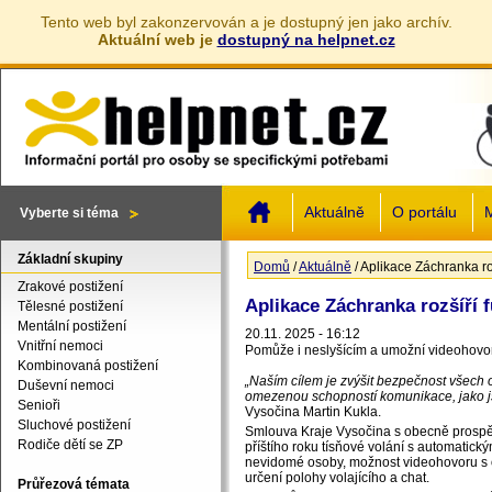
Tento web byl zakonzervován a je dostupný jen jako archív.
Aktuální web je
dostupný na helpnet.cz
Jump to navigation
Aktuálně
O portálu
M
Vyberte si téma
Základní skupiny
Domů
/
Aktuálně
/
Aplikace Záchranka ro
Jste zde
Zrakové postižení
Aplikace Záchranka rozšíří 
Tělesné postižení
Mentální postižení
20.11. 2025 - 16:12
Vnitřní nemoci
Pomůže i neslyšícím a umožní videohovo
Kombinovaná postižení
„Naším cílem je zvýšit bezpečnost všech o
Duševní nemoci
omezenou schopností komunikace, jako j
Senioři
Vysočina Martin Kukla.
Sluchové postižení
Smlouva Kraje Vysočina s obecně prospěš
Rodiče dětí se ZP
příštího roku tísňové volání s automatic
nevidomé osoby, možnost videohovoru s 
určení polohy volajícího a chat.
Průřezová témata