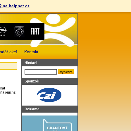
 na helpnet.cz
ndář akcí
Kontakt
Vyhledat
Hledání
Sponzoři
skat
na jejichž
Reklama