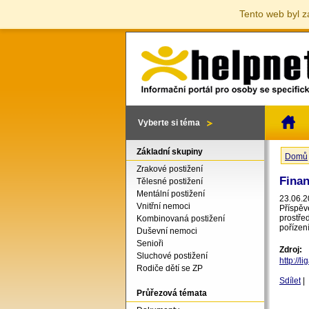
Tento web byl z
Vyberte si téma
Základní skupiny
Domů
Jste 
Zrakové postižení
Fina
Tělesné postižení
Mentální postižení
23.06.2
Vnitřní nemoci
Příspěv
prostře
Kombinovaná postižení
pořízen
Duševní nemoci
Senioři
Zdroj:
Sluchové postižení
http://
Rodiče dětí se ZP
Sdílet
|
Průřezová témata