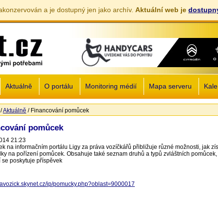
akonzervován a je dostupný jen jako archív.
Aktuální web je
dostupný
Jump to navigation
Aktuálně
O portálu
Monitoring médií
Mapa serveru
Kale
/
Aktuálně
/
Financování pomůcek
zde
ncování pomůcek
014 21:23
ek na informačním portálu Ligy za práva vozíčkářů přibližuje různé možnosti, jak zí
dky na pořízení pomůcek. Obsahuje také seznam druhů a typů zvláštních pomůcek, 
í se poskytuje příspěvek
ligavozick.skynet.cz/ip/pomucky.php?oblast=9000017