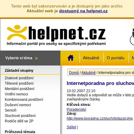
Tento web byl zakonzervován a je dostupný jen jako archív.
Aktuální web je
dostupný na helpnet.cz
Jump to navigation
Aktuálně
O portálu
M
Vyberte si téma
Základní skupiny
Domů
/
Aktuálně
/
Internetporadna pro 
Jste zde
Zrakové postižení
Internetporadna pro slucho
Tělesné postižení
Mentální postižení
10.02.2007 22:10
Vnitřní nemoci
Vedle dotazů a odpovědí se může v této 
zveřejněnými články.
Kombinovaná postižení
Klíčová slova:
Duševní nemoci
Poradenství
Senioři
Zdroj:
Sluchové postižení
http://www.iporadna.cz/sluch/dotazat.php
Rodiče dětí se ZP
Sdílet
|
Průřezová témata