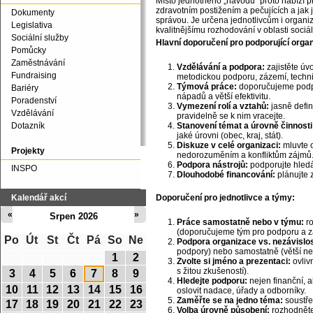
Místo jednotného „návodu“ proto nabízí pr
zdravotním postižením a pečujících a jak 
Dokumenty
správou. Je určena jednotlivcům i organizac
Legislativa
kvalitnějšímu rozhodování v oblasti sociá
Sociální služby
Hlavní doporučení pro podporující orga
Pomůcky
Zaměstnávání
Vzdělávání a podpora:
zajistěte úv
Fundraising
metodickou podporu, zázemí, techni
Týmová práce:
doporučujeme podpo
Bariéry
nápadů a větší efektivitu.
Poradenství
Vymezení rolí a vztahů:
jasně defin
Vzdělávání
pravidelně se k nim vracejte.
Dotazník
Stanovení témat a úrovně činnosti
jaké úrovni (obec, kraj, stát).
Diskuze v celé organizaci:
mluvte o
Projekty
nedorozuměním a konfliktům zájmů
Podpora nástrojů:
podporujte hledá
INSPO
Dlouhodobé financování:
plánujte z
Kalendář akcí
Doporučení pro jednotlivce a týmy:
«
»
Srpen 2026
Práce samostatně nebo v týmu:
ro
(doporučujeme tým pro podporu a za
Po
Út
St
Čt
Pá
So
Ne
Podpora organizace vs. nezávislos
podpory) nebo samostatně (větší nez
1
2
Zvolte si jméno a prezentaci:
ovlivn
s žitou zkušeností).
3
4
5
6
7
8
9
Hledejte podporu:
nejen finanční, 
10
11
12
13
14
15
16
oslovit nadace, úřady a odborníky.
Zaměřte se na jedno téma:
soustřeď
17
18
19
20
21
22
23
Volba úrovně působení:
rozhodněte 