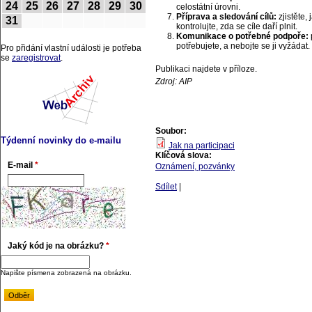
24
25
26
27
28
29
30
celostátní úrovni.
Příprava a sledování cílů:
zjistěte,
31
kontrolujte, zda se cíle daří plnit.
Komunikace o potřebné podpoře:
potřebujete, a nebojte se ji vyžádat.
Pro přidání vlastní události je potřeba
se
zaregistrovat
.
Publikaci najdete v příloze.
Zdroj: AIP
Soubor:
Týdenní novinky do e-mailu
Jak na participaci
Klíčová slova:
E-mail
*
Oznámení, pozvánky
Sdílet
|
Jaký kód je na obrázku?
*
Napište písmena zobrazená na obrázku.