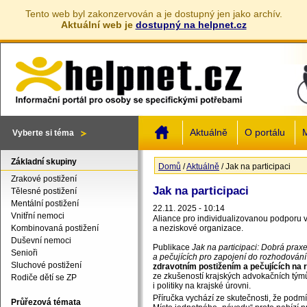
Tento web byl zakonzervován a je dostupný jen jako archív.
Aktuální web je
dostupný na helpnet.cz
Jump to navigation
Aktuálně
O portálu
M
Vyberte si téma
Základní skupiny
Domů
/
Aktuálně
/
Jak na participaci
Jste zde
Zrakové postižení
Jak na participaci
Tělesné postižení
Mentální postižení
22.11. 2025 - 10:14
Vnitřní nemoci
Aliance pro individualizovanou podporu v
Kombinovaná postižení
a neziskové organizace.
Duševní nemoci
Publikace
Jak na participaci: Dobrá praxe
Senioři
a pečujících pro zapojení do rozhodování
Sluchové postižení
zdravotním postižením a pečujících na r
ze zkušeností krajských advokačních týmů
Rodiče dětí se ZP
i politiky na krajské úrovni.
Příručka vychází ze skutečnosti, že podmínk
Průřezová témata