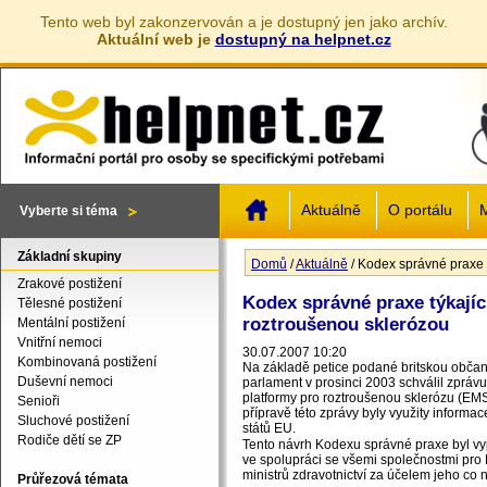
Tento web byl zakonzervován a je dostupný jen jako archív.
Aktuální web je
dostupný na helpnet.cz
Jump to navigation
Aktuálně
O portálu
M
Vyberte si téma
Základní skupiny
Domů
/
Aktuálně
/
Kodex správné praxe tý
Jste zde
Zrakové postižení
Kodex správné praxe týkající 
Tělesné postižení
roztroušenou sklerózou
Mentální postižení
Vnitřní nemoci
30.07.2007 10:20
Kombinovaná postižení
Na základě petice podané britskou občan
Duševní nemoci
parlament v prosinci 2003 schválil zprávu
platformy pro roztroušenou sklerózu (EMS
Senioři
přípravě této zprávy byly využity informac
Sluchové postižení
států EU.
Rodiče dětí se ZP
Tento návrh Kodexu správné praxe byl vy
ve spolupráci se všemi společnostmi pro 
ministrů zdravotnictví za účelem jeho co
Průřezová témata