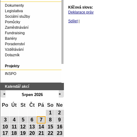
Dokumenty
Klíčová slova:
Legislativa
Deklarace práv
Sociální služby
Sdílet
|
Pomůcky
Zaměstnávání
Fundraising
Bariéry
Poradenství
Vzdělávání
Dotazník
Projekty
INSPO
Kalendář akcí
«
»
Srpen 2026
Po
Út
St
Čt
Pá
So
Ne
1
2
3
4
5
6
7
8
9
10
11
12
13
14
15
16
17
18
19
20
21
22
23