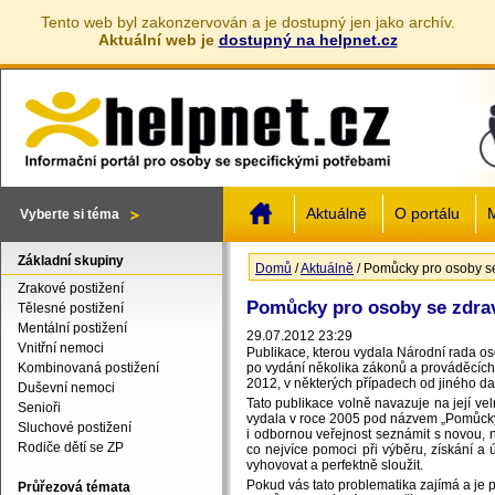
Tento web byl zakonzervován a je dostupný jen jako archív.
Aktuální web je
dostupný na helpnet.cz
Jump to navigation
Aktuálně
O portálu
M
Vyberte si téma
Základní skupiny
Domů
/
Aktuálně
/
Pomůcky pro osoby se
Jste zde
Zrakové postižení
Pomůcky pro osoby se zdra
Tělesné postižení
Mentální postižení
29.07.2012 23:29
Vnitřní nemoci
Publikace, kterou vydala Národní rada os
Kombinovaná postižení
po vydání několika zákonů a prováděcích 
2012, v některých případech od jiného da
Duševní nemoci
Tato publikace volně navazuje na její 
Senioři
vydala v roce 2005 pod názvem „Pomůcky p
Sluchové postižení
i odbornou veřejnost seznámit s novou, n
Rodiče dětí se ZP
co nejvíce pomoci při výběru, získání a
vyhovovat a perfektně sloužit.
Pokud vás tato problematika zajímá a je pr
Průřezová témata