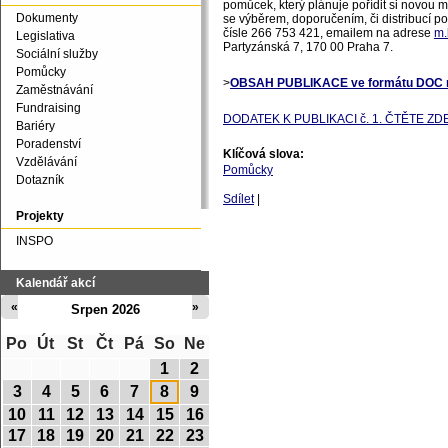
pomůcek, který plánuje pořídit si novou mí
Dokumenty
se výběrem, doporučením, či distribucí po
čísle 266 753 421, emailem na adrese
m.
Legislativa
Partyzánská 7, 170 00 Praha 7.
Sociální služby
Pomůcky
>
OBSAH PUBLIKACE ve formátu DOC n
Zaměstnávání
Fundraising
DODATEK K PUBLIKACI č. 1. ČTĚTE ZDE 
Bariéry
Poradenství
Klíčová slova:
Vzdělávání
Pomůcky
Dotazník
Sdílet
|
Projekty
INSPO
Kalendář akcí
«
»
Srpen 2026
Po
Út
St
Čt
Pá
So
Ne
1
2
3
4
5
6
7
8
9
10
11
12
13
14
15
16
17
18
19
20
21
22
23