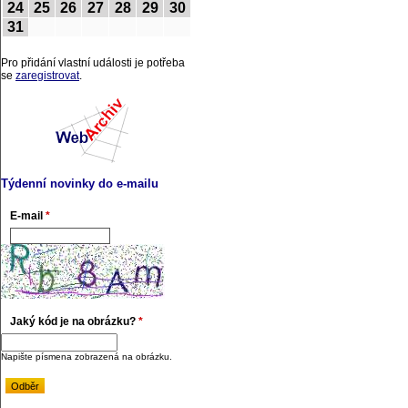
24
25
26
27
28
29
30
31
Pro přidání vlastní události je potřeba
se
zaregistrovat
.
Týdenní novinky do e-mailu
E-mail
*
Jaký kód je na obrázku?
*
Napište písmena zobrazená na obrázku.