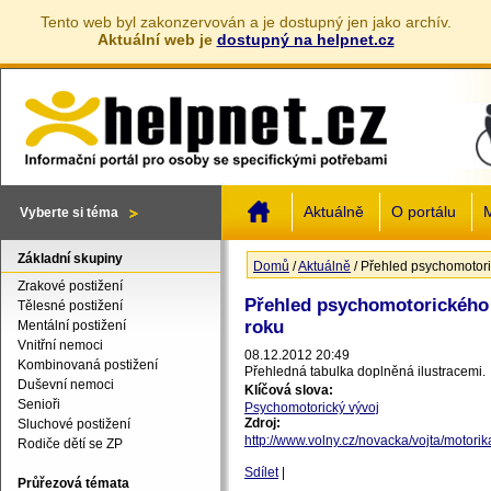
Tento web byl zakonzervován a je dostupný jen jako archív.
Aktuální web je
dostupný na helpnet.cz
Jump to navigation
Aktuálně
O portálu
M
Vyberte si téma
Základní skupiny
Domů
/
Aktuálně
/
Přehled psychomotori
Jste zde
Zrakové postižení
Přehled psychomotorického 
Tělesné postižení
roku
Mentální postižení
Vnitřní nemoci
08.12.2012 20:49
Kombinovaná postižení
Přehledná tabulka doplněná ilustracemi.
Duševní nemoci
Klíčová slova:
Senioři
Psychomotorický vývoj
Zdroj:
Sluchové postižení
http://www.volny.cz/novacka/vojta/motorik
Rodiče dětí se ZP
Sdílet
|
Průřezová témata