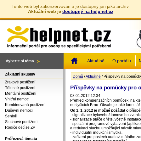
Tento web byl zakonzervován a je dostupný jen jako archív.
Aktuální web je
dostupný na helpnet.cz
Jump to navigation
Aktuálně
O portálu
M
Vyberte si téma
Základní skupiny
Domů
/
Aktuálně
/
Příspěvky na pomůcky
Jste zde
Zrakové postižení
Příspěvky na pomůcky pro 
Tělesné postižení
Mentální postižení
08.01.2012 12:34
Vnitřní nemoci
Přehled kompenzačních pomůcek, na které
Kombinovaná postižení
neslyšících Brno. Obsahuje také formulář
Duševní nemoci
Od 1. 1. 2012 je možné požádat o přís
- signalizace bytového/domovního zvonku,
Senioři
- signalizace pláče dítěte, včetně instalac
Sluchové postižení
- speciální programové vybavení (aplikac
Rodiče dětí se ZP
a redukaci sluchu umožňující nácvik mluv
- individuální indukční smyčka,
- zařízení pro poslech audiovizuálního zař
Průřezová témata