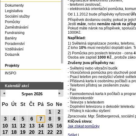
- signalizace telefonního zvonění,
- telefonní zesilovač,
Dokumenty
- elektronická orientační pomůcka, komu
Legislativa
Od 1.1.2012 bude příspěvky vyřizovat
Úř
Sociální služby
Příspěvek dostanou osoby, pokud je jeji
Pomůcky
Jestli
máte
, nebo
nemáte nárok na přís
Zaměstnávání
Pokud máte nárok na příspěvek, spoluúč
1000Kč.
Fundraising
Například:
Bariéry
1) Světelná signalizace zvonku, telefonu, k
Poradenství
Z toho
10%
musí neslyšící doplatit sám. T
Vzdělávání
2) Pomůcka pro poslech televize - cena
4
Dotazník
Osoba ale zaplatí
1000 Kč
., protože záko
Zrušeny jsou příspěvky na:
Projekty
- Světelný nebo vibrační budík
- Víceúčelová pomůcka pro sluchově post
INSPO
- Psací telefon pro neslyšící včetně světel
- Přídavná karta k osobnímu počítači a 
- Telefonní přístroj se zesílením zvuku
Kalendář akcí
- Fax
«
»
Srpen 2026
- Faxmodemová karta k počítači a progra
- Videorekordér
- Televize s teletextem
Po
Út
St
Čt
Pá
So
Ne
- Doplnění televizoru o dekodér teletextu
- Přístroj k nácviku slyšení
1
2
Zpracovala: Mgr. Šildbergerová, sociální 
3
4
5
6
7
8
9
Klíčová slova:
10
11
12
13
14
15
16
Jak získat pomůcky
17
18
19
20
21
22
23
Sdílet
|