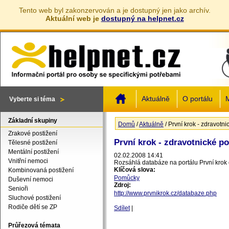
Tento web byl zakonzervován a je dostupný jen jako archív.
Aktuální web je
dostupný na helpnet.cz
Jump to navigation
Aktuálně
O portálu
M
Vyberte si téma
Základní skupiny
Domů
/
Aktuálně
/
První krok - zdravotn
Jste zde
Zrakové postižení
První krok - zdravotnické p
Tělesné postižení
Mentální postižení
02.02.2008 14:41
Vnitřní nemoci
Rozsáhlá databáze na portálu První krok
Klíčová slova:
Kombinovaná postižení
Pomůcky
Duševní nemoci
Zdroj:
Senioři
http://www.prvnikrok.cz/databaze.php
Sluchové postižení
Rodiče dětí se ZP
Sdílet
|
Průřezová témata