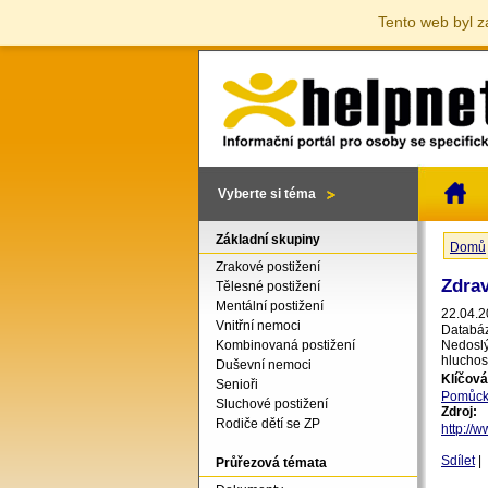
Tento web byl z
Vyberte si téma
Základní skupiny
Domů
Jste 
Zrakové postižení
Zdra
Tělesné postižení
Mentální postižení
22.04.2
Vnitřní nemoci
Databáz
Kombinovaná postižení
Nedoslý
hluchos
Duševní nemoci
Klíčová
Senioři
Pomůck
Sluchové postižení
Zdroj:
Rodiče dětí se ZP
http://
Sdílet
|
Průřezová témata