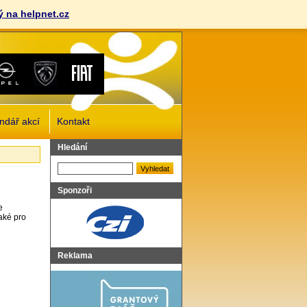
 na helpnet.cz
ndář akcí
Kontakt
Vyhledat
Hledání
Sponzoři
e
aké pro
Reklama