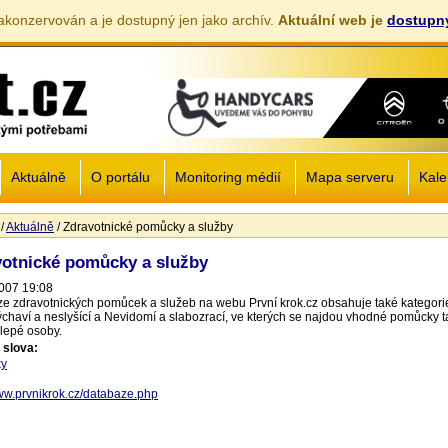
akonzervován a je dostupný jen jako archív.
Aktuální web je
dostupný
Jump to navigation
Aktuálně
O portálu
Monitoring médií
Mapa serveru
Kale
/
Aktuálně
/
Zdravotnické pomůcky a služby
zde
votnické pomůcky a služby
007 19:08
e zdravotnických pomůcek a služeb na webu První krok.cz obsahuje také kategori
chaví a neslyšící a Nevidomí a slabozrací, ve kterých se najdou vhodné pomůcky t
lepé osoby.
 slova:
y
www.prvnikrok.cz/databaze.php