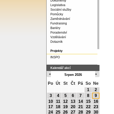
Dokumenty
Legislativa
Sociální služby
Pomůcky
Zaměstnávání
Fundraising
Bariéry
Poradenství
Vzdělávání
Dotazník
Projekty
INSPO
Kalendář akcí
«
»
Srpen 2026
Po
Út
St
Čt
Pá
So
Ne
1
2
3
4
5
6
7
8
9
10
11
12
13
14
15
16
17
18
19
20
21
22
23
24
25
26
27
28
29
30