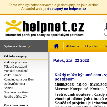
Tento web byl zakonzervován a je dostupný jen jako archív.
Aktuální web je
dostupný na helpnet.cz
Jump to navigation
Aktuálně
O portálu
M
Vyberte si téma
Základní skupiny
Pátek, Září 22 2023
Zrakové postižení
Tělesné postižení
Mentální postižení
Každý může být umělcem - vý
Vnitřní nemoci
postižením
Kombinovaná postižení
Duševní nemoci
16/09/2023 - 10:00
-
01/10/202
Senioři
Museum Kampa, sál Konírna, 
Sluchové postižení
Třetí ročník soutěže „Každý
Rodiče dětí se ZP
všech přihlášených obrazů v
Součástí projektu je i charit
Průřezová témata