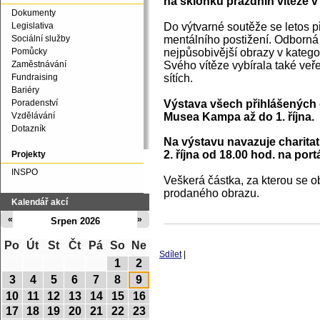
na sklonku prázdnin vítěze v 
Dokumenty
Do výtvarné soutěže se letos př
Legislativa
mentálního postižení. Odborná 
Sociální služby
nejpůsobivější obrazy v kategori
Pomůcky
Svého vítěze vybírala také veř
Zaměstnávání
sítích.
Fundraising
Bariéry
Výstava všech přihlášených o
Poradenství
Musea Kampa až do 1. října.
Vzdělávání
Dotazník
Na výstavu navazuje charitat
2. října od 18.00 hod. na port
Projekty
INSPO
Veškerá částka, za kterou se o
prodaného obrazu.
Kalendář akcí
«
»
Srpen 2026
Po
Út
St
Čt
Pá
So
Ne
Sdílet
|
1
2
3
4
5
6
7
8
9
10
11
12
13
14
15
16
17
18
19
20
21
22
23