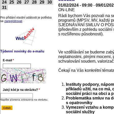
24
25
26
27
28
29
30
01/02/2024 - 09:00
-
09/01/202
31
ON-LINE
Rádi bychom Vás pozvali na se
Pro přidání vlastní události je potřeba
programů (MPSV, MV, každý p
se
zaregistrovat
.
SJEDNÁVÁNÍ SMLUV O POS
(především z pohledu sociální 
s rozšířenou působností).
Týdenní novinky do e-mailu
Ve vzdělávání se budeme zabýv
neplatnostmi, plnými mocemi, p
E-mail
*
schvalování soudem, valorizačn
Čekají na Vás konkrétní témata
Instituty podpory, nápom
příkladů užití, na co má,
Jaký kód je na obrázku?
*
sociální práci na obci a 
Problematika smluv na d
Napište písmena zobrazená na obrázku.
s opatrovníky
Vymezení vztahu a kompe
sociální služby