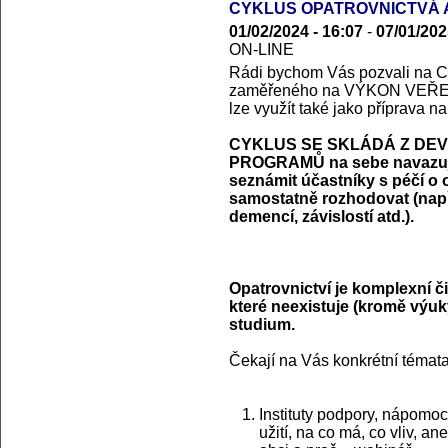
CYKLUS OPATROVNICTVÁ A
01/02/2024 - 16:07
-
07/01/202
ON-LINE
Rádi bychom Vás pozvali 
zaměřeného na VÝKON VEŘEJ
lze využít také jako příprava n
CYKLUS SE SKLÁDÁ Z DEV
PROGRAMŮ na sebe navazujíc
seznámit účastníky s péčí o 
samostatně rozhodovat (např.
demencí, závislostí atd.).
Opatrovnictví je komplexní či
které neexistuje (kromě výu
studium.
Čekají na Vás konkrétní témata
Instituty podpory, nápomoc
užití, na co má, co vliv, a