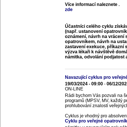
Více informací naleznete
.
zde
Účastníci celého cyklu získá
(např. ustanovení opatrovník
oznámení, návrh na vrácení 
opatrovníkem, návrh na usta
zastavení exekuce, příkazní 
výzva lékaři k návštěvě domá
námitka, odvolání podjatost a
Navazující cyklus pro veřejné
19/03/2024 - 09:00
-
06/12/202
ON-LINE
Rádi bychom Vás pozvali na še
programů (MPSV, MV, každý p
prohlubování znalostí veřejnýc
Cyklus je vhodný pro absolven
Cyklu pro veřejné opatrovník