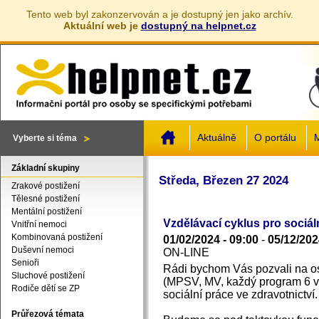
Tento web byl zakonzervován a je dostupný jen jako archív.
Aktuální web je
dostupný na helpnet.cz
Jump to navigation
Aktuálně
O portálu
M
Vyberte si téma
Základní skupiny
Středa, Březen 27 2024
Zrakové postižení
Tělesné postižení
Mentální postižení
Vzdělávací cyklus pro sociál
Vnitřní nemoci
Kombinovaná postižení
01/02/2024 - 09:00
-
05/12/202
Duševní nemoci
ON-LINE
Senioři
Rádi bychom Vás pozvali na o
Sluchové postižení
(MPSV, MV, každý program 6 v
Rodiče dětí se ZP
sociální práce ve zdravotnictví.
Průřezová témata