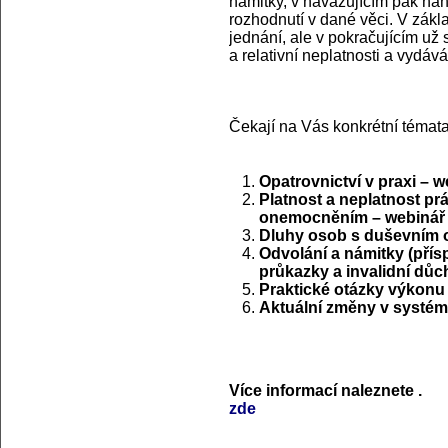
námitky, v navazujícím pak ná
rozhodnutí v dané věci. V zákl
jednání, ale v pokračujícím už
a relativní neplatnosti a vyd
Čekají na Vás konkrétní témata
Opatrovnictví v praxi – w
Platnost a neplatnost p
onemocněním – webinář
Dluhy osob s duševním
Odvolání a námitky (pří
průkazky a invalidní důc
Praktické otázky výkonu 
Aktuální změny v systém
Více informací naleznete
.
zde