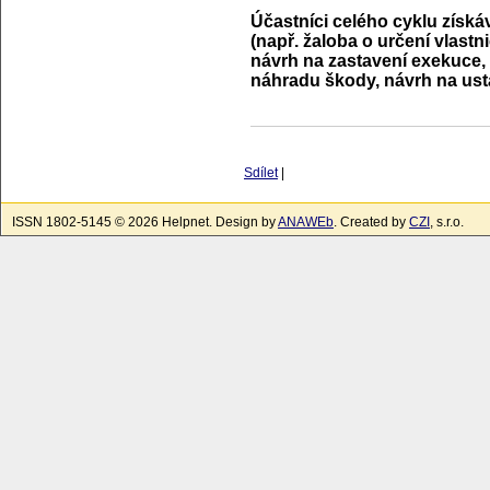
Účastníci celého cyklu získá
(např. žaloba o určení vlastn
návrh na zastavení exekuce, 
náhradu škody, návrh na usta
Sdílet
|
ISSN 1802-5145 © 2026 Helpnet. Design by
ANAWEb
. Created by
CZI
, s.r.o.