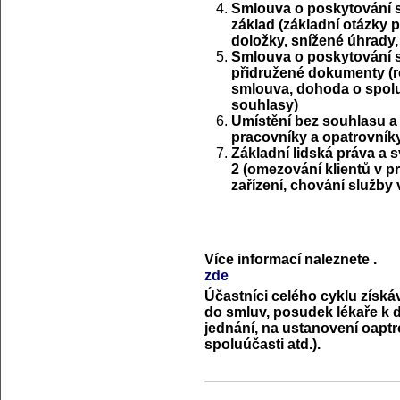
Smlouva o poskytování so
základ (základní otázky p
doložky, snížené úhrady,
Smlouva o poskytování so
přidružené dokumenty (ro
smlouva, dohoda o spoluú
souhlasy)
Umístění bez souhlasu a
pracovníky a opatrovníky
Základní lidská práva a 
2 (omezování klientů v p
zařízení, chování služby 
Více informací naleznete
.
zde
Účastníci celého cyklu získá
do smluv, posudek lékaře k d
jednání, na ustanovení oaptr
spoluúčasti atd.).