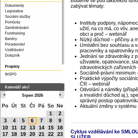
Budeme se pod taktovkou funov
zabývat tématy:
Dokumenty
Legislativa
Sociální služby
Pomůcky
Instituty podpory, nápomoc
Zaměstnávání
užití, na co má, co vliv, a
Fundraising
obci a proč – webinář
Bariéry
Nízký důchod – příčiny a 
Poradenství
Umístění bez souhlasu a v
Vzdělávání
pracovníky a opatrovníky n
Dotazník
Jednání se zdravotníky z p
uživatele, opatrovance, sl
Projekty
zdravotnických zařízeních
Sociálně-právní minimum –
INSPO
Praktické výpočty sociáln
ČR – webinář
Kalendář akcí
Odvolání a námitky (přísp
a invalidní důchod aj.), s
«
»
Srpen 2026
správný postup opatrovník
Po
Út
St
Čt
Pá
So
Ne
Aktuální změny v systému 
1
2
3
4
5
6
7
8
9
10
11
12
13
14
15
16
Cyklus vzdělávání ke SM
17
18
19
20
21
22
23
SLUŽEB