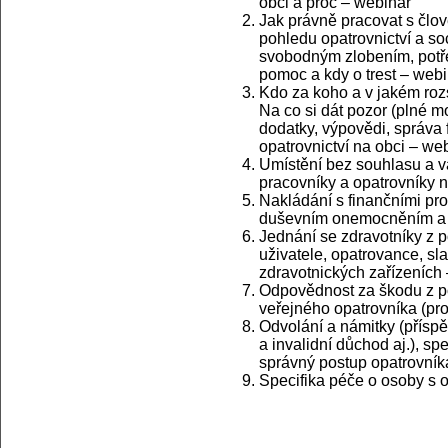
obci a proč – webinář
Jak právně pracovat s člov
pohledu opatrovnictví a soc
svobodným zlobením, potře
pomoc a kdy o trest – web
Kdo za koho a v jakém rozs
Na co si dát pozor (plné m
dodatky, výpovědi, správa f
opatrovnictví na obci – we
Umístění bez souhlasu a v
pracovníky a opatrovníky n
Nakládání s finančními pr
duševním onemocněním a p
Jednání se zdravotníky z p
uživatele, opatrovance, sl
zdravotnických zařízeních
Odpovědnost za škodu z p
veřejného opatrovníka (pr
Odvolání a námitky (přísp
a invalidní důchod aj.), s
správný postup opatrovník
Specifika péče o osoby s