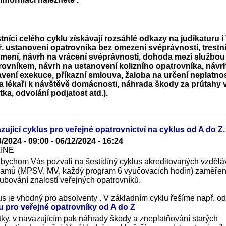
tníci celého cyklu získávají rozsáhlé odkazy na judikaturu
ř. ustanovení opatrovníka bez omezení svéprávnosti, trestn
mení, návrh na vrácení svéprávnosti, dohoda mezi službou
rovníkem, návrh na ustanovení kolizního opatrovníka, návr
avení exekuce, příkazní smlouva, žaloba na určení neplatnos
a lékaři k návštěvě domácnosti, náhrada škody za průtahy v 
tka, odvolání podjatost atd.).
zující cyklus pro veřejné opatrovnictví na cyklus od A do Z.
3/2024 - 09:00
-
06/12/2024 - 16:24
LINE
 bychom Vás pozvali na šestidíný cyklus akreditovaných vzdělá
ramů (MPSV, MV, každý program 6 vyučovacích hodin) zaměře
ubování znalostí veřejných opatrovníků.
us je vhodný pro absolventy
. V základním cyklu řešíme např. od
u pro veřejné opatrovníky od A do Z
ky, v navazujícím pak náhrady škody a zneplatňování starých