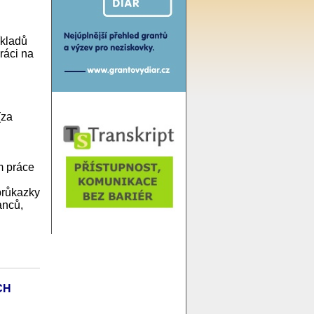
íkladů
ráci na
(za
m práce
průkazky
anců,
CH