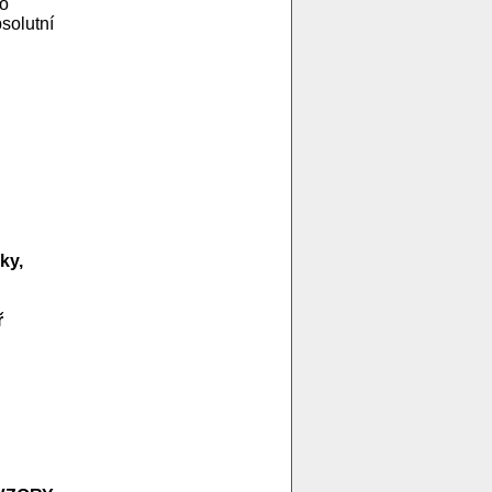
ho
solutní
ky,
ř