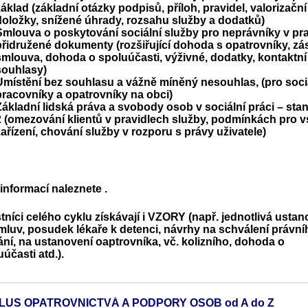
základ (základní otázky podpisů, příloh, pravidel, valorizační
doložky, snížené úhrady, rozsahu služby a dodatků)
Smlouva o poskytování sociální služby pro neprávníky v pra
přidružené dokumenty (rozšiřující dohoda s opatrovníky, zá
smlouva, dohoda o spoluúčasti, výživné, dodatky, kontaktní
souhlasy)
Umístění bez souhlasu a vážně míněný nesouhlas, (pro soci
pracovníky a opatrovníky na obci)
Základní lidská práva a svobody osob v sociální práci – stan
2 (omezování klientů v pravidlech služby, podmínkách pro 
zařízení, chování služby v rozporu s právy uživatele)
 informací naleznete
.
tníci celého cyklu získávají i VZORY (např. jednotlivá ustan
mluv, posudek lékaře k detenci, návrhy na schválení právní
ání, na ustanovení oaptrovníka, vč. kolizního, dohoda o
uúčasti atd.).
LUS OPATROVNICTVÁ A PODPORY OSOB od A do Z