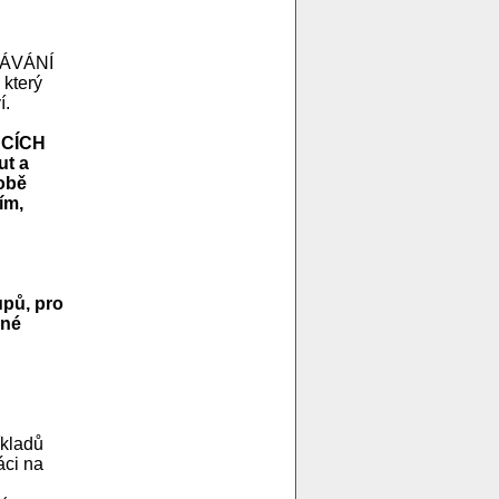
LÁVÁNÍ
který
í.
ACÍCH
ut a
sobě
ím,
upů, pro
pné
íkladů
áci na