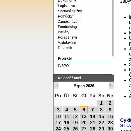
zabýv
Dokumenty
Legislativa
Sociální služby
Pomůcky
Zaměstnávání
u
Fundraising
Bariéry
Poradenství
Vzdělávání
Dotazník
Projekty
INSPO
Kalendář akcí
«
»
Srpen 2026
Po
Út
St
Čt
Pá
So
Ne
1
2
3
4
5
6
7
8
9
10
11
12
13
14
15
16
Cyk
17
18
19
20
21
22
23
SLU
24
25
26
27
28
29
30