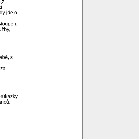
(z
i
dy jde o
stoupen.
užby,
abé, s
(za
průkazky
anců,