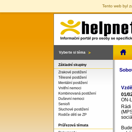
Tento web byl z
Vyberte si téma
Základní skupiny
Sobo
Zrakové postižení
Tělesné postižení
Mentální postižení
Vzdě
Vnitřní nemoci
Kombinovaná postižení
01/0
Duševní nemoci
ON-
Senioři
Rádi
Sluchové postižení
(MPS
Rodiče dětí se ZP
sociá
Průřezová témata
Bude