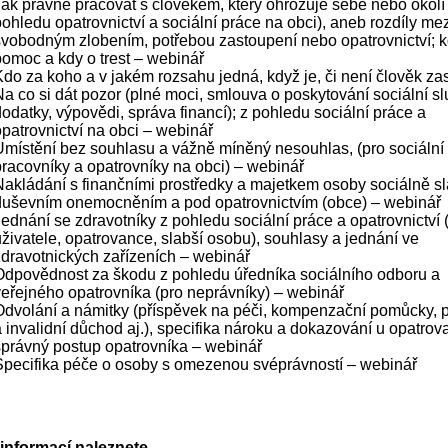
Jak právně pracovat s člověkem, který ohrožuje sebe nebo okolí 
ohledu opatrovnictví a sociální práce na obci), aneb rozdíly mez
svobodným zlobením, potřebou zastoupení nebo opatrovnictví; k
pomoc a kdy o trest – webinář
Kdo za koho a v jakém rozsahu jedná, když je, či není člověk za
Na co si dát pozor (plné moci, smlouva o poskytování sociální sl
odatky, výpovědi, správa financí); z pohledu sociální práce a
opatrovnictví na obci – webinář
Umístění bez souhlasu a vážně míněný nesouhlas, (pro sociální
pracovníky a opatrovníky na obci) – webinář
Nakládání s finančními prostředky a majetkem osoby sociálně sl
duševním onemocněním a pod opatrovnictvím (obce) – webinář
Jednání se zdravotníky z pohledu sociální práce a opatrovnictví 
uživatele, opatrovance, slabší osobu), souhlasy a jednání ve
zdravotnických zařízeních – webinář
Odpovědnost za škodu z pohledu úředníka sociálního odboru a
veřejného opatrovníka (pro neprávníky) – webinář
Odvolání a námitky (příspěvek na péči, kompenzační pomůcky, 
a invalidní důchod aj.), specifika nároku a dokazování u opatrov
správný postup opatrovníka – webinář
Specifika péče o osoby s omezenou svéprávností – webinář
 informací naleznete
.