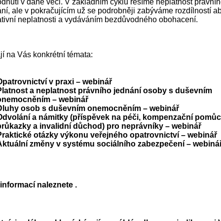
dnutí v dané věci. V základním cyklu řešíme neplatnost právní
ní, ale v pokračujícím už se podrobněji zabýváme rozdílností ab
lativní neplatnosti a vydáváním bezdůvodného obohacení.
í na Vás konkrétní témata:
Opatrovnictví v praxi – webinář
Platnost a neplatnost právního jednání osoby s duševním
onemocněním – webinář
Dluhy osob s duševním onemocněním – webinář
Odvolání a námitky (příspěvek na péči, kompenzační pomůc
průkazky a invalidní důchod) pro neprávníky – webinář
Praktické otázky výkonu veřejného opatrovnictví – webinář
Aktuální změny v systému sociálního zabezpečení – webiná
 informací naleznete
.