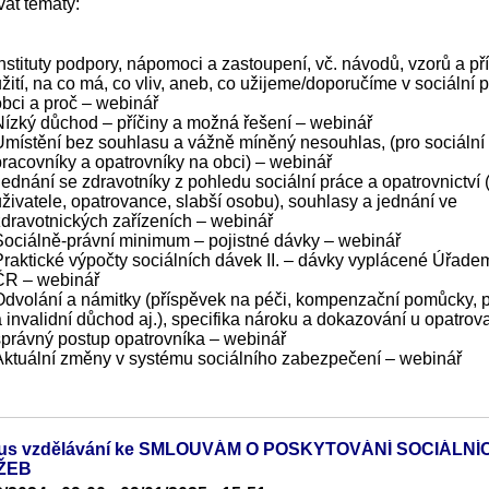
at tématy:
Instituty podpory, nápomoci a zastoupení, vč. návodů, vzorů a př
žití, na co má, co vliv, aneb, co užijeme/doporučíme v sociální p
obci a proč – webinář
Nízký důchod – příčiny a možná řešení – webinář
Umístění bez souhlasu a vážně míněný nesouhlas, (pro sociální
pracovníky a opatrovníky na obci) – webinář
Jednání se zdravotníky z pohledu sociální práce a opatrovnictví 
uživatele, opatrovance, slabší osobu), souhlasy a jednání ve
zdravotnických zařízeních – webinář
Sociálně-právní minimum – pojistné dávky – webinář
Praktické výpočty sociálních dávek II. – dávky vyplácené Úřade
ČR – webinář
Odvolání a námitky (příspěvek na péči, kompenzační pomůcky, 
a invalidní důchod aj.), specifika nároku a dokazování u opatrov
správný postup opatrovníka – webinář
Aktuální změny v systému sociálního zabezpečení – webinář
lus vzdělávání ke SMLOUVÁM O POSKYTOVÁNÍ SOCIÁLNÍ
ŽEB