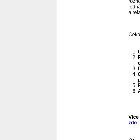
rozho
jedná
a re
Čekaj
Více
zde