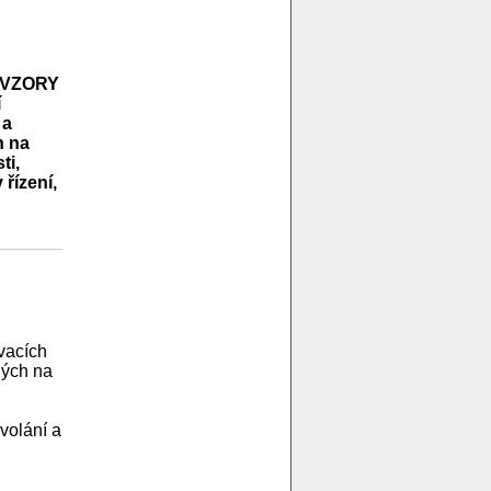
 i VZORY
í
 a
h na
ti,
řízení,
vacích
ných na
volání a