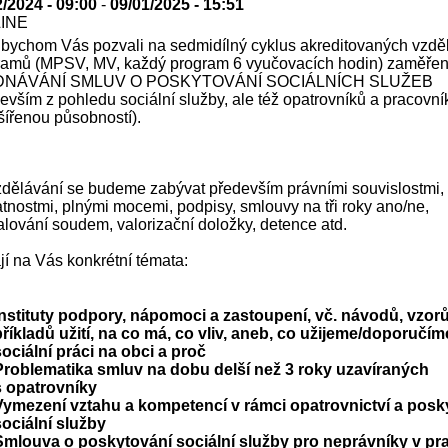
2/2024 - 09:00
-
09/01/2025 - 15:51
LINE
 bychom Vás pozvali na sedmidílný cyklus akreditovaných vzdě
ramů (MPSV, MV, každý program 6 vyučovacích hodin) zaměře
DNÁVÁNÍ SMLUV O POSKYTOVÁNÍ SOCIÁLNÍCH SLUŽEB
evším z pohledu sociální služby, ale též opatrovníků a pracovní
šířenou působností).
zdělávání se budeme zabývat především právními souvislostmi,
tnostmi, plnými mocemi, podpisy, smlouvy na tři roky ano/ne,
lování soudem, valorizační doložky, detence atd.
í na Vás konkrétní témata:
Instituty podpory, nápomoci a zastoupení, vč. návodů, vzorů
příkladů užití, na co má, co vliv, aneb, co užijeme/doporučím
sociální práci na obci a proč
Problematika smluv na dobu delší než 3 roky uzavíraných
s opatrovníky
Vymezení vztahu a kompetencí v rámci opatrovnictví a posk
sociální služby
Smlouva o poskytování sociální služby pro neprávníky v pra