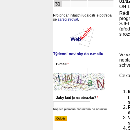
01/0
31
ON-
Rádi
Pro přidání vlastní události je potřeba
prog
se
zaregistrovat
.
SJE
(před
s roz
Týdenní novinky do e-mailu
Ve v
nepla
E-mail
*
schva
Čekaj
Jaký kód je na obrázku?
*
Napište písmena zobrazená na obrázku.