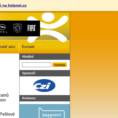
 na helpnet.cz
ndář akcí
Kontakt
Vyhledat
Hledání
Sponzoři
gramů
Reklama
kon
 Pešlové