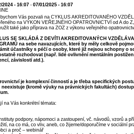
2/2024 - 16:07
-
07/01/2025 - 16:07
LINE
 bychom Vás pozvali na CYKLUS AKREDITOVANÉHO VZDĚ
řeného na VÝKON VEŘEJNÉHO OPATROVNICTVÍ od A do Z, 
yužít také jako příprava na ZOZ z výkonu veřejného opatrovnictv
LUS SE SKLÁDÁ Z DEVÍTI AKREDITOVANÝCH VZDĚLÁV
RAMŮ na sebe navazujících, které by měly celkově pojmo
ámit účastníky s péčí o osoby, které již nejsou schopny o 
statně rozhodovat (např. lidé ovlivnění mentálním postižen
cí, závislostí atd.).
rovnictví je komplexní činností a je třeba specifických post
é neexistuje (kromě výuky na právnických fakultách) dostu
ium.
í na Vás konkrétní témata:
Instituty podpory, nápomoci a zastoupení, vč. návodů, vzorů a př
žití, na co má, co vliv, aneb, co žijeme/doporučíme v sociální pr
obci a proč – webinář