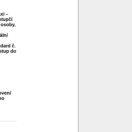
xi –
stupčí
 osoby,
ální
dard č.
vstup do
ovení
ho