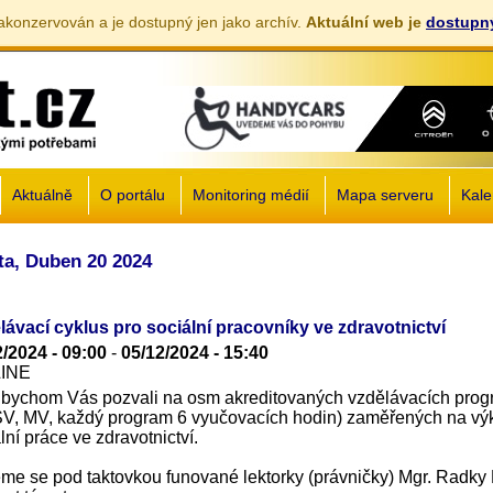
akonzervován a je dostupný jen jako archív.
Aktuální web je
dostupný
Jump to navigation
Aktuálně
O portálu
Monitoring médií
Mapa serveru
Kale
ta, Duben 20 2024
lávací cyklus pro sociální pracovníky ve zdravotnictví
2/2024 - 09:00
-
05/12/2024 - 15:40
LINE
 bychom Vás pozvali na osm akreditovaných vzdělávacích pro
V, MV, každý program 6 vyučovacích hodin) zaměřených na vý
lní práce ve zdravotnictví.
me se pod taktovkou funované lektorky (právničky) Mgr. Radky