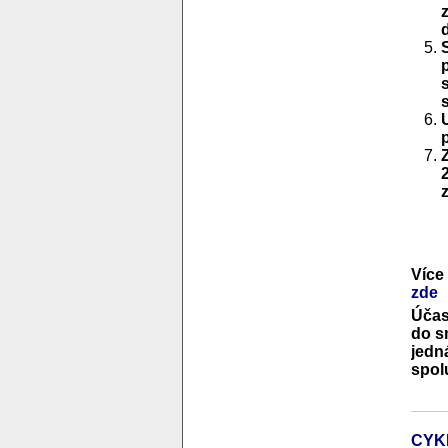
Více
zde
Účas
do s
jedn
spol
CYK