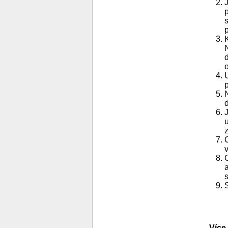
p
d
Více