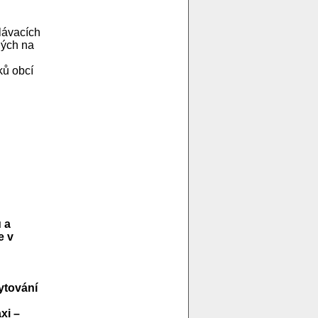
lávacích
ných na
ků obcí
 a
e v
ytování
xi –