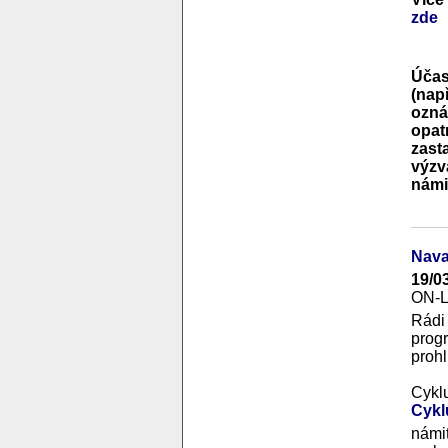
zde
Účas
(nap
ozná
opat
zast
výzv
námi
Nava
19/0
ON-
Rádi
prog
prohl
Cykl
Cykl
námit