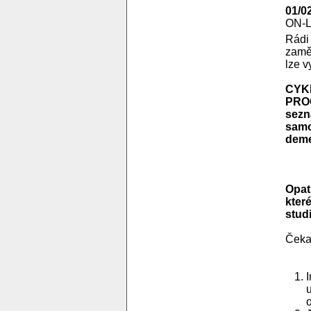
01/0
ON-
Rádi
zamě
lze v
CYK
PROG
sezn
samo
demen
Opat
kter
stud
Čekaj
u