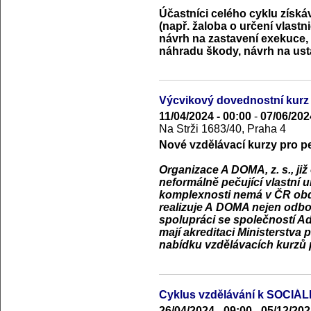
Účastníci celého cyklu získá
(např. žaloba o určení vlastn
návrh na zastavení exekuce, 
náhradu škody, návrh na usta
Výcvikový dovednostní kurz
11/04/2024 - 00:00
-
07/06/202
Na Strži 1683/40, Praha 4
Nové vzdělávací kurzy pro p
Organizace A DOMA, z. s., ji
neformálně pečující vlastní 
komplexnosti nemá v ČR obd
realizuje A DOMA nejen odbo
spolupráci se společností Ada
mají akreditaci Ministerstva 
nabídku vzdělávacích kurzů 
Cyklus vzdělávání k SOCI
26/04/2024 - 09:00
-
05/12/202