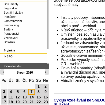
Budeme se pod taktovkou funov
zabývat tématy:
Dokumenty
Legislativa
Sociální služby
Pomůcky
Instituty podpory, nápomoc
Zaměstnávání
užití, na co má, co vliv, a
Fundraising
obci a proč – webinář
Bariéry
Nízký důchod – příčiny a 
Poradenství
Umístění bez souhlasu a v
Vzdělávání
pracovníky a opatrovníky n
Dotazník
Jednání se zdravotníky z p
uživatele, opatrovance, sl
Projekty
zdravotnických zařízeních
Sociálně-právní minimum –
INSPO
Praktické výpočty sociáln
ČR – webinář
Kalendář akcí
Odvolání a námitky (přísp
a invalidní důchod aj.), s
«
»
Srpen 2026
správný postup opatrovník
Po
Út
St
Čt
Pá
So
Ne
Aktuální změny v systému 
1
2
3
4
5
6
7
8
9
10
11
12
13
14
15
16
Cyklus vzdělávání ke SM
17
18
19
20
21
22
23
SLUŽEB