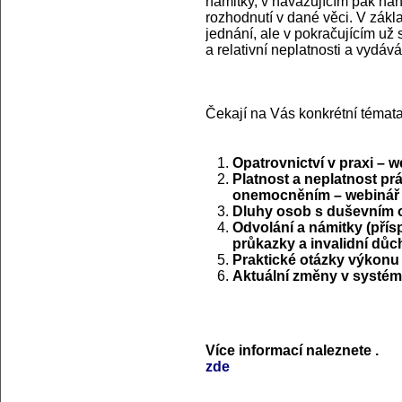
námitky, v navazujícím pak ná
rozhodnutí v dané věci. V zákl
jednání, ale v pokračujícím už
a relativní neplatnosti a vyd
Čekají na Vás konkrétní témata
Opatrovnictví v praxi – w
Platnost a neplatnost p
onemocněním – webinář
Dluhy osob s duševním
Odvolání a námitky (pří
průkazky a invalidní důc
Praktické otázky výkonu 
Aktuální změny v systém
Více informací naleznete
.
zde