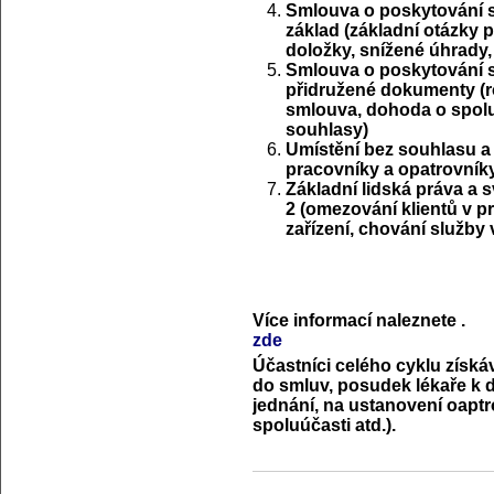
Smlouva o poskytování so
základ (základní otázky p
doložky, snížené úhrady,
Smlouva o poskytování so
přidružené dokumenty (ro
smlouva, dohoda o spoluú
souhlasy)
Umístění bez souhlasu a
pracovníky a opatrovníky
Základní lidská práva a 
2 (omezování klientů v p
zařízení, chování služby 
Více informací naleznete
.
zde
Účastníci celého cyklu získá
do smluv, posudek lékaře k d
jednání, na ustanovení oaptr
spoluúčasti atd.).