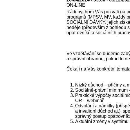
ON-LINE
Rádi bychom Vás pozvali na pě
programů (MPSV, MV, každý p
SOCIÁLNÍ DÁVKY, jejich získáv
neděje (především z pohledu so
opatrovníků a sociálních praco
Ve vzdělávání se budeme zabýv
a správní obranou, pokud to ne
Čekají na Vás konkrétní témata
Nízký důchod – příčiny a 
Sociálně-právní minimum –
Praktické výpočty sociáln
ČR – webinář
Odvolání a námitky (přísp
a invalidní důchod aj.), s
správný postup opatrovník
Aktuální změny v systému 