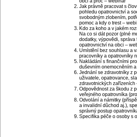
obci a proč – webinář
Jak právně pracovat s člov
pohledu opatrovnictví a soc
svobodným zlobením, potře
pomoc a kdy o trest – web
Kdo za koho a v jakém rozs
Na co si dát pozor (plné m
dodatky, výpovědi, správa f
opatrovnictví na obci – we
Umístění bez souhlasu a v
pracovníky a opatrovníky n
Nakládání s finančními pr
duševním onemocněním a p
Jednání se zdravotníky z p
uživatele, opatrovance, sl
zdravotnických zařízeních
Odpovědnost za škodu z p
veřejného opatrovníka (pr
Odvolání a námitky (přísp
a invalidní důchod aj.), s
správný postup opatrovník
Specifika péče o osoby s