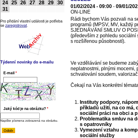
24
25
26
27
28
29
30
01/02/2024 - 09:00
-
09/01/202
31
ON-LINE
Rádi bychom Vás pozvali na se
Pro přidání vlastní události je potřeba
programů (MPSV, MV, každý p
se
zaregistrovat
.
SJEDNÁVÁNÍ SMLUV O POS
(především z pohledu sociální 
s rozšířenou působností).
Týdenní novinky do e-mailu
Ve vzdělávání se budeme zabýv
neplatnostmi, plnými mocemi, p
E-mail
*
schvalování soudem, valorizačn
Čekají na Vás konkrétní témata
Instituty podpory, nápom
příkladů užití, na co má,
Jaký kód je na obrázku?
*
sociální práci na obci a 
Problematika smluv na d
Napište písmena zobrazená na obrázku.
s opatrovníky
Vymezení vztahu a kompe
sociální služby