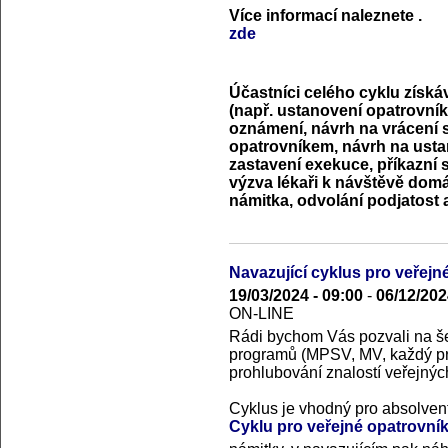
Více informací naleznete
.
zde
Účastníci celého cyklu získá
(např. ustanovení opatrovník
oznámení, návrh na vrácení 
opatrovníkem, návrh na usta
zastavení exekuce, příkazní 
výzva lékaři k návštěvě domá
námitka, odvolání podjatost a
Navazující cyklus pro veřejné
19/03/2024 - 09:00
-
06/12/202
ON-LINE
Rádi bychom Vás pozvali na še
programů (MPSV, MV, každý p
prohlubování znalostí veřejnýc
Cyklus je vhodný pro absolven
Cyklu pro veřejné opatrovník