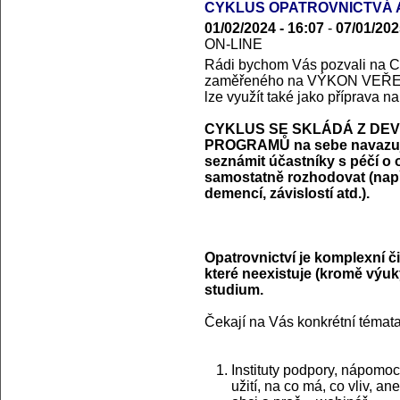
CYKLUS OPATROVNICTVÁ A
01/02/2024 - 16:07
-
07/01/202
ON-LINE
Rádi bychom Vás pozvali 
zaměřeného na VÝKON VEŘEJ
lze využít také jako příprava n
CYKLUS SE SKLÁDÁ Z DEV
PROGRAMŮ na sebe navazujíc
seznámit účastníky s péčí o 
samostatně rozhodovat (např.
demencí, závislostí atd.).
Opatrovnictví je komplexní či
které neexistuje (kromě výu
studium.
Čekají na Vás konkrétní témata
Instituty podpory, nápomoc
užití, na co má, co vliv, a