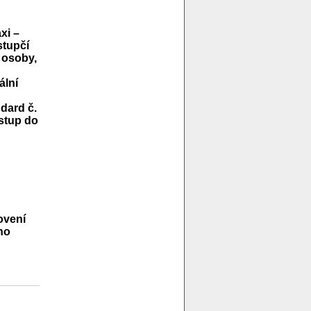
xi –
stupčí
 osoby,
ální
dard č.
vstup do
ovení
ho