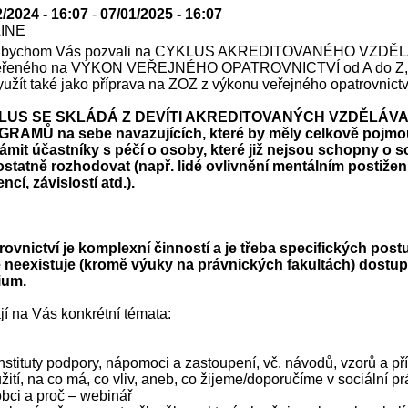
2/2024 - 16:07
-
07/01/2025 - 16:07
LINE
 bychom Vás pozvali na CYKLUS AKREDITOVANÉHO VZDĚ
řeného na VÝKON VEŘEJNÉHO OPATROVNICTVÍ od A do Z, 
yužít také jako příprava na ZOZ z výkonu veřejného opatrovnictv
LUS SE SKLÁDÁ Z DEVÍTI AKREDITOVANÝCH VZDĚLÁV
RAMŮ na sebe navazujících, které by měly celkově pojmo
ámit účastníky s péčí o osoby, které již nejsou schopny o 
statně rozhodovat (např. lidé ovlivnění mentálním postižen
cí, závislostí atd.).
rovnictví je komplexní činností a je třeba specifických post
é neexistuje (kromě výuky na právnických fakultách) dostu
ium.
í na Vás konkrétní témata:
Instituty podpory, nápomoci a zastoupení, vč. návodů, vzorů a př
žití, na co má, co vliv, aneb, co žijeme/doporučíme v sociální pr
obci a proč – webinář