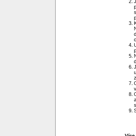
p
d
Více