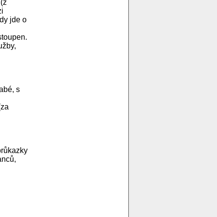
(z
i
dy jde o
stoupen.
užby,
abé, s
(za
průkazky
anců,