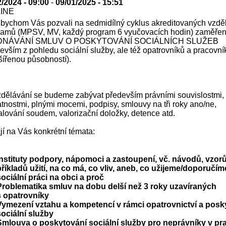
2/2024 - 09:00
-
09/01/2025 - 15:51
LINE
 bychom Vás pozvali na sedmidílný cyklus akreditovaných vzdě
ramů (MPSV, MV, každý program 6 vyučovacích hodin) zaměře
DNÁVÁNÍ SMLUV O POSKYTOVÁNÍ SOCIÁLNÍCH SLUŽEB
evším z pohledu sociální služby, ale též opatrovníků a pracovní
šířenou působností).
zdělávání se budeme zabývat především právními souvislostmi,
tnostmi, plnými mocemi, podpisy, smlouvy na tři roky ano/ne,
lování soudem, valorizační doložky, detence atd.
í na Vás konkrétní témata:
Instituty podpory, nápomoci a zastoupení, vč. návodů, vzorů
příkladů užití, na co má, co vliv, aneb, co užijeme/doporučím
sociální práci na obci a proč
Problematika smluv na dobu delší než 3 roky uzavíraných
s opatrovníky
Vymezení vztahu a kompetencí v rámci opatrovnictví a posk
sociální služby
Smlouva o poskytování sociální služby pro neprávníky v pra