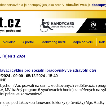
akonzervován a je dostupný jen jako archív.
Aktuální web je
dostupný
Jump to navigation
Aktuálně
O portálu
Monitoring médií
Mapa serveru
Kale
, Říjen 1 2024
lávací cyklus pro sociální pracovníky ve zdravotnictví
2/2024 - 09:00
-
05/12/2024 - 15:40
LINE
 bychom Vás pozvali na osm akreditovaných vzdělávacích pro
V, MV, každý program 6 vyučovacích hodin) zaměřených na vý
lní práce ve zdravotnictví.
me se pod taktovkou funované lektorky (právničky) Mgr. Radky