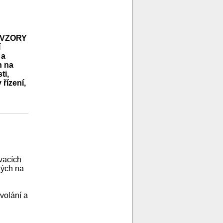
 i VZORY
í
 a
h na
ti,
řízení,
vacích
ných na
volání a