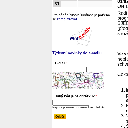
01/0
31
ON-
Rádi
Pro přidání vlastní události je potřeba
prog
se
zaregistrovat
.
SJE
(před
s roz
Týdenní novinky do e-mailu
Ve v
nepla
E-mail
*
schva
Čekaj
Jaký kód je na obrázku?
*
Napište písmena zobrazená na obrázku.