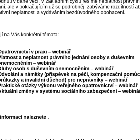
dnutí v dané věci. V základním cyklu řešíme neplatnost právní
ní, ale v pokračujícím už se podrobněji zabýváme rozdílností ab
lativní neplatnosti a vydáváním bezdůvodného obohacení.
í na Vás konkrétní témata:
Opatrovnictví v praxi – webinář
Platnost a neplatnost právního jednání osoby s duševním
onemocněním – webinář
Dluhy osob s duševním onemocněním – webinář
Odvolání a námitky (příspěvek na péči, kompenzační pomůc
průkazky a invalidní důchod) pro neprávníky – webinář
Praktické otázky výkonu veřejného opatrovnictví – webinář
Aktuální změny v systému sociálního zabezpečení – webiná
 informací naleznete
.