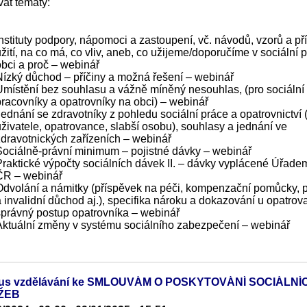
at tématy:
Instituty podpory, nápomoci a zastoupení, vč. návodů, vzorů a př
žití, na co má, co vliv, aneb, co užijeme/doporučíme v sociální p
obci a proč – webinář
Nízký důchod – příčiny a možná řešení – webinář
Umístění bez souhlasu a vážně míněný nesouhlas, (pro sociální
pracovníky a opatrovníky na obci) – webinář
Jednání se zdravotníky z pohledu sociální práce a opatrovnictví 
uživatele, opatrovance, slabší osobu), souhlasy a jednání ve
zdravotnických zařízeních – webinář
Sociálně-právní minimum – pojistné dávky – webinář
Praktické výpočty sociálních dávek II. – dávky vyplácené Úřade
ČR – webinář
Odvolání a námitky (příspěvek na péči, kompenzační pomůcky, 
a invalidní důchod aj.), specifika nároku a dokazování u opatrov
správný postup opatrovníka – webinář
Aktuální změny v systému sociálního zabezpečení – webinář
lus vzdělávání ke SMLOUVÁM O POSKYTOVÁNÍ SOCIÁLNÍ
ŽEB