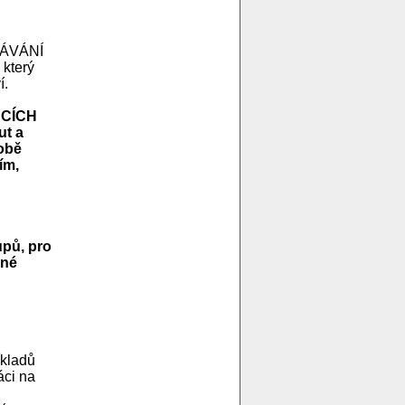
LÁVÁNÍ
který
í.
ACÍCH
ut a
sobě
ím,
upů, pro
pné
íkladů
áci na