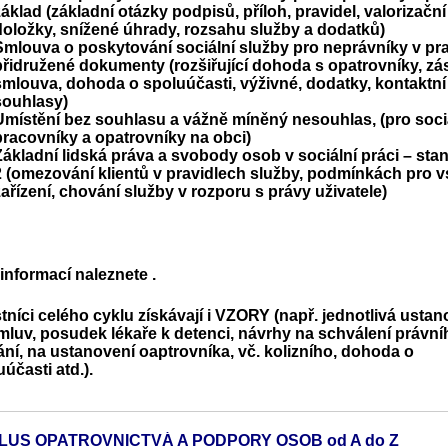
základ (základní otázky podpisů, příloh, pravidel, valorizační
doložky, snížené úhrady, rozsahu služby a dodatků)
Smlouva o poskytování sociální služby pro neprávníky v pra
přidružené dokumenty (rozšiřující dohoda s opatrovníky, zá
smlouva, dohoda o spoluúčasti, výživné, dodatky, kontaktní
souhlasy)
Umístění bez souhlasu a vážně míněný nesouhlas, (pro soci
pracovníky a opatrovníky na obci)
Základní lidská práva a svobody osob v sociální práci – stan
2 (omezování klientů v pravidlech služby, podmínkách pro 
zařízení, chování služby v rozporu s právy uživatele)
 informací naleznete
.
tníci celého cyklu získávají i VZORY (např. jednotlivá ustan
mluv, posudek lékaře k detenci, návrhy na schválení právní
ání, na ustanovení oaptrovníka, vč. kolizního, dohoda o
uúčasti atd.).
LUS OPATROVNICTVÁ A PODPORY OSOB od A do Z