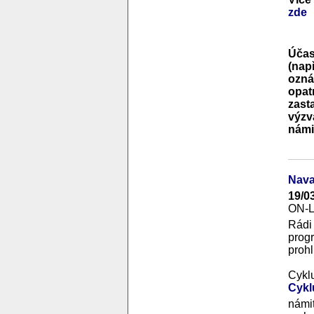
zde
Účas
(nap
ozná
opat
zast
výzv
námi
Nava
19/0
ON-
Rádi
prog
prohl
Cykl
Cykl
námit