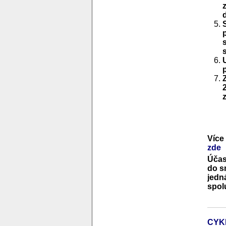
Více
zde
Účas
do s
jedn
spol
CYK