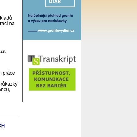
íkladů
ráci na
(za
m práce
průkazky
anců,
CH