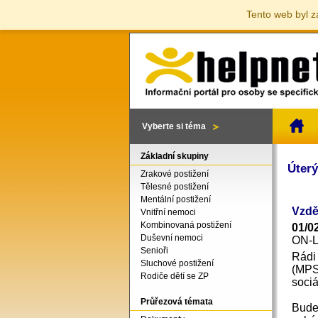
Tento web byl z
Vyberte si téma
Základní skupiny
Úterý
Zrakové postižení
Tělesné postižení
Mentální postižení
Vzdě
Vnitřní nemoci
Kombinovaná postižení
01/0
Duševní nemoci
ON-
Senioři
Rádi
Sluchové postižení
(MPS
Rodiče dětí se ZP
sociá
Průřezová témata
Bude