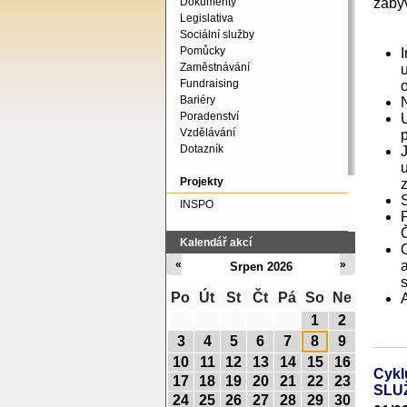
zabýv
Dokumenty
Legislativa
Sociální služby
Pomůcky
Zaměstnávání
u
Fundraising
Bariéry
Poradenství
Vzdělávání
Dotazník
Projekty
INSPO
Kalendář akcí
«
»
Srpen 2026
Po
Út
St
Čt
Pá
So
Ne
1
2
3
4
5
6
7
8
9
10
11
12
13
14
15
16
Cyk
17
18
19
20
21
22
23
SLU
24
25
26
27
28
29
30