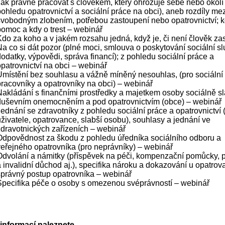
Jak právně pracovat s člověkem, který ohrožuje sebe nebo okolí 
ohledu opatrovnictví a sociální práce na obci), aneb rozdíly mez
svobodným zlobením, potřebou zastoupení nebo opatrovnictví; k
pomoc a kdy o trest – webinář
Kdo za koho a v jakém rozsahu jedná, když je, či není člověk za
Na co si dát pozor (plné moci, smlouva o poskytování sociální sl
odatky, výpovědi, správa financí); z pohledu sociální práce a
opatrovnictví na obci – webinář
Umístění bez souhlasu a vážně míněný nesouhlas, (pro sociální
pracovníky a opatrovníky na obci) – webinář
Nakládání s finančními prostředky a majetkem osoby sociálně sl
duševním onemocněním a pod opatrovnictvím (obce) – webinář
Jednání se zdravotníky z pohledu sociální práce a opatrovnictví 
uživatele, opatrovance, slabší osobu), souhlasy a jednání ve
zdravotnických zařízeních – webinář
Odpovědnost za škodu z pohledu úředníka sociálního odboru a
veřejného opatrovníka (pro neprávníky) – webinář
Odvolání a námitky (příspěvek na péči, kompenzační pomůcky, 
a invalidní důchod aj.), specifika nároku a dokazování u opatrov
správný postup opatrovníka – webinář
Specifika péče o osoby s omezenou svéprávností – webinář
 informací naleznete
.