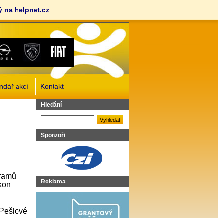
 na helpnet.cz
ndář akcí
Kontakt
Vyhledat
Hledání
Sponzoři
gramů
Reklama
kon
 Pešlové