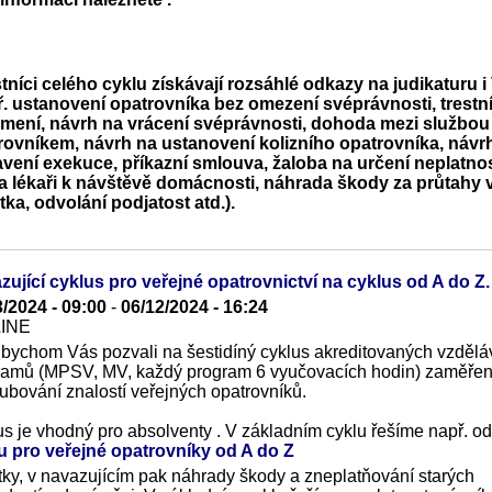
tníci celého cyklu získávají rozsáhlé odkazy na judikaturu
ř. ustanovení opatrovníka bez omezení svéprávnosti, trestn
mení, návrh na vrácení svéprávnosti, dohoda mezi službou
rovníkem, návrh na ustanovení kolizního opatrovníka, návr
avení exekuce, příkazní smlouva, žaloba na určení neplatnos
a lékaři k návštěvě domácnosti, náhrada škody za průtahy v 
tka, odvolání podjatost atd.).
zující cyklus pro veřejné opatrovnictví na cyklus od A do Z.
3/2024 - 09:00
-
06/12/2024 - 16:24
LINE
 bychom Vás pozvali na šestidíný cyklus akreditovaných vzdělá
ramů (MPSV, MV, každý program 6 vyučovacích hodin) zaměře
ubování znalostí veřejných opatrovníků.
us je vhodný pro absolventy
. V základním cyklu řešíme např. od
u pro veřejné opatrovníky od A do Z
ky, v navazujícím pak náhrady škody a zneplatňování starých