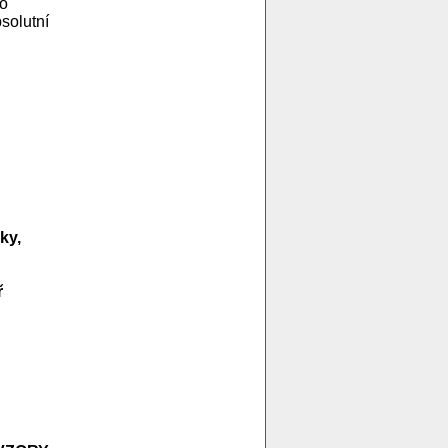
ho
solutní
ky,
ř