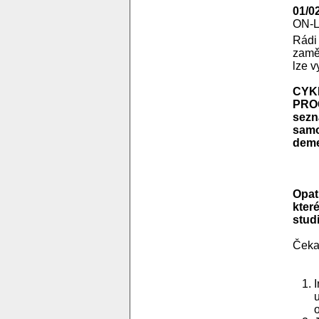
01/0
ON-
Rádi
zamě
lze v
CYK
PROG
sezn
samo
demen
Opat
kter
stud
Čekaj
u