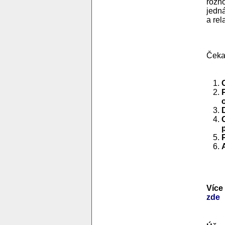
rozho
jedná
a re
Čekaj
Více
zde