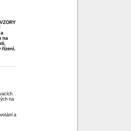
 i VZORY
í
 a
h na
ti,
řízení,
vacích
ných na
volání a