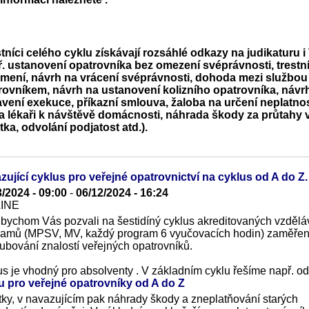
tníci celého cyklu získávají rozsáhlé odkazy na judikaturu
ř. ustanovení opatrovníka bez omezení svéprávnosti, trestn
mení, návrh na vrácení svéprávnosti, dohoda mezi službou
rovníkem, návrh na ustanovení kolizního opatrovníka, návr
avení exekuce, příkazní smlouva, žaloba na určení neplatnos
a lékaři k návštěvě domácnosti, náhrada škody za průtahy v 
tka, odvolání podjatost atd.).
zující cyklus pro veřejné opatrovnictví na cyklus od A do Z.
3/2024 - 09:00
-
06/12/2024 - 16:24
LINE
 bychom Vás pozvali na šestidíný cyklus akreditovaných vzdělá
ramů (MPSV, MV, každý program 6 vyučovacích hodin) zaměře
ubování znalostí veřejných opatrovníků.
us je vhodný pro absolventy
. V základním cyklu řešíme např. od
u pro veřejné opatrovníky od A do Z
ky, v navazujícím pak náhrady škody a zneplatňování starých