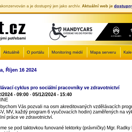
akonzervován a je dostupný jen jako archív.
Aktuální web je
dostupný
Jump to navigation
Aktuálně
O portálu
Monitoring médií
Mapa serveru
Kale
a, Říjen 16 2024
lávací cyklus pro sociální pracovníky ve zdravotnictví
2/2024 - 09:00
-
05/12/2024 - 15:40
LINE
 bychom Vás pozvali na osm akreditovaných vzdělávacích pro
V, MV, každý program 6 vyučovacích hodin) zaměřených na vý
lní práce ve zdravotnictví.
me se pod taktovkou funované lektorky (právničky) Mgr. Radky