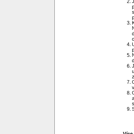
p
d
Více