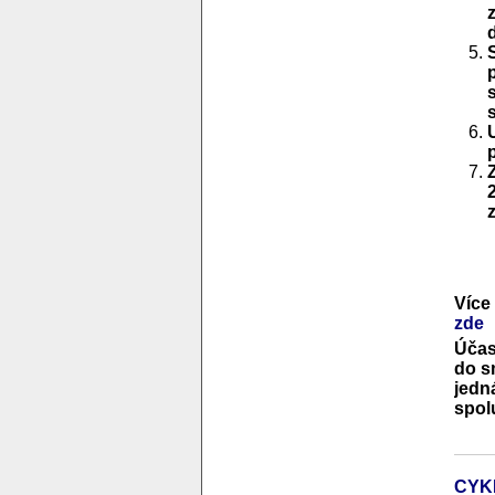
Více
zde
Účas
do s
jedn
spol
CYK