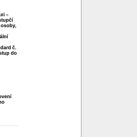
xi –
stupčí
 osoby,
ální
dard č.
vstup do
ovení
ho