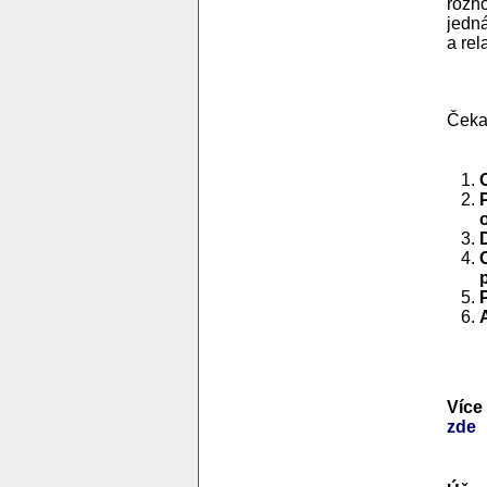
rozho
jedná
a re
Čekaj
Více
zde