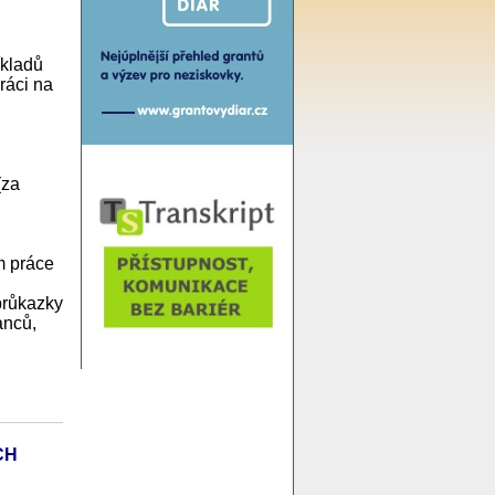
íkladů
ráci na
(za
m práce
průkazky
anců,
CH