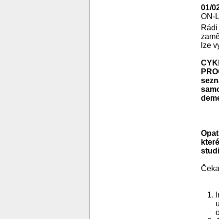
01/0
ON-
Rádi
zamě
lze v
CYK
PROG
sezn
samo
demen
Opat
kter
stud
Čekaj
u