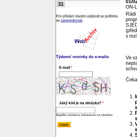
01/0
31
ON-
Rádi
Pro přidání vlastní události je potřeba
prog
se
zaregistrovat
.
SJE
(před
s roz
Týdenní novinky do e-mailu
Ve v
nepla
E-mail
*
schva
Čekaj
Jaký kód je na obrázku?
*
Napište písmena zobrazená na obrázku.