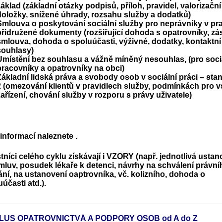
základ (základní otázky podpisů, příloh, pravidel, valorizační
doložky, snížené úhrady, rozsahu služby a dodatků)
Smlouva o poskytování sociální služby pro neprávníky v pra
přidružené dokumenty (rozšiřující dohoda s opatrovníky, zá
smlouva, dohoda o spoluúčasti, výživné, dodatky, kontaktní
souhlasy)
Umístění bez souhlasu a vážně míněný nesouhlas, (pro soci
pracovníky a opatrovníky na obci)
Základní lidská práva a svobody osob v sociální práci – stan
2 (omezování klientů v pravidlech služby, podmínkách pro 
zařízení, chování služby v rozporu s právy uživatele)
 informací naleznete
.
tníci celého cyklu získávají i VZORY (např. jednotlivá ustan
mluv, posudek lékaře k detenci, návrhy na schválení právní
ání, na ustanovení oaptrovníka, vč. kolizního, dohoda o
uúčasti atd.).
LUS OPATROVNICTVÁ A PODPORY OSOB od A do Z