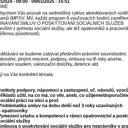
2/2024 - 09:00
-
09/01/2025 - 15:51
LINE
 bychom Vás pozvali na sedmidílný cyklus akreditovaných vzdě
ramů (MPSV, MV, každý program 6 vyučovacích hodin) zaměře
DNÁVÁNÍ SMLUV O POSKYTOVÁNÍ SOCIÁLNÍCH SLUŽEB
evším z pohledu sociální služby, ale též opatrovníků a pracovní
šířenou působností).
zdělávání se budeme zabývat především právními souvislostmi,
tnostmi, plnými mocemi, podpisy, smlouvy na tři roky ano/ne,
lování soudem, valorizační doložky, detence atd.
í na Vás konkrétní témata:
Instituty podpory, nápomoci a zastoupení, vč. návodů, vzorů
příkladů užití, na co má, co vliv, aneb, co užijeme/doporučím
sociální práci na obci a proč
Problematika smluv na dobu delší než 3 roky uzavíraných
s opatrovníky
Vymezení vztahu a kompetencí v rámci opatrovnictví a posk
sociální služby
Smlouva o poskytování sociální služby pro neprávníky v pra