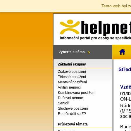
Tento web byl z
Vyberte si téma
Základní skupiny
Střed
Zrakové postižení
Tělesné postižení
Mentální postižení
Vzdě
Vnitřní nemoci
Kombinovaná postižení
01/0
Duševní nemoci
ON-
Senioři
Rádi
Sluchové postižení
(MPS
Rodiče dětí se ZP
sociá
Průřezová témata
Bude