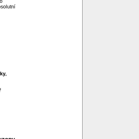
ho
solutní
ky,
ř