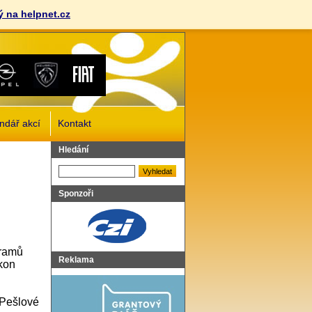
 na helpnet.cz
ndář akcí
Kontakt
Vyhledat
Hledání
Sponzoři
gramů
Reklama
kon
 Pešlové