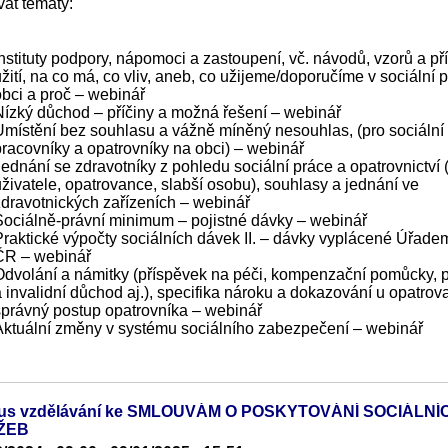
at tématy:
Instituty podpory, nápomoci a zastoupení, vč. návodů, vzorů a př
žití, na co má, co vliv, aneb, co užijeme/doporučíme v sociální p
obci a proč – webinář
Nízký důchod – příčiny a možná řešení – webinář
Umístění bez souhlasu a vážně míněný nesouhlas, (pro sociální
pracovníky a opatrovníky na obci) – webinář
Jednání se zdravotníky z pohledu sociální práce a opatrovnictví 
uživatele, opatrovance, slabší osobu), souhlasy a jednání ve
zdravotnických zařízeních – webinář
Sociálně-právní minimum – pojistné dávky – webinář
Praktické výpočty sociálních dávek II. – dávky vyplácené Úřade
ČR – webinář
Odvolání a námitky (příspěvek na péči, kompenzační pomůcky, 
a invalidní důchod aj.), specifika nároku a dokazování u opatrov
správný postup opatrovníka – webinář
Aktuální změny v systému sociálního zabezpečení – webinář
lus vzdělávání ke SMLOUVÁM O POSKYTOVÁNÍ SOCIÁLNÍ
ŽEB