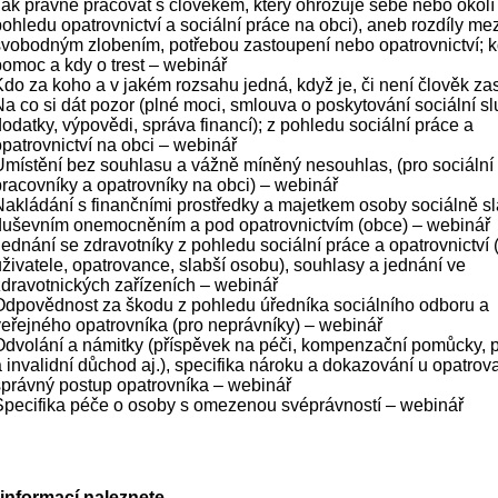
Jak právně pracovat s člověkem, který ohrožuje sebe nebo okolí 
ohledu opatrovnictví a sociální práce na obci), aneb rozdíly mez
svobodným zlobením, potřebou zastoupení nebo opatrovnictví; k
pomoc a kdy o trest – webinář
Kdo za koho a v jakém rozsahu jedná, když je, či není člověk za
Na co si dát pozor (plné moci, smlouva o poskytování sociální sl
odatky, výpovědi, správa financí); z pohledu sociální práce a
opatrovnictví na obci – webinář
Umístění bez souhlasu a vážně míněný nesouhlas, (pro sociální
pracovníky a opatrovníky na obci) – webinář
Nakládání s finančními prostředky a majetkem osoby sociálně sl
duševním onemocněním a pod opatrovnictvím (obce) – webinář
Jednání se zdravotníky z pohledu sociální práce a opatrovnictví 
uživatele, opatrovance, slabší osobu), souhlasy a jednání ve
zdravotnických zařízeních – webinář
Odpovědnost za škodu z pohledu úředníka sociálního odboru a
veřejného opatrovníka (pro neprávníky) – webinář
Odvolání a námitky (příspěvek na péči, kompenzační pomůcky, 
a invalidní důchod aj.), specifika nároku a dokazování u opatrov
správný postup opatrovníka – webinář
Specifika péče o osoby s omezenou svéprávností – webinář
 informací naleznete
.