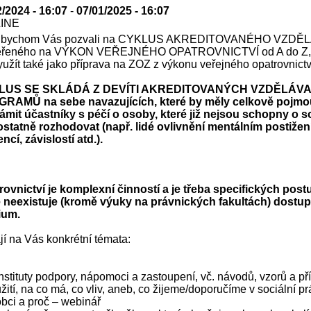
2/2024 - 16:07
-
07/01/2025 - 16:07
LINE
 bychom Vás pozvali na CYKLUS AKREDITOVANÉHO VZDĚ
řeného na VÝKON VEŘEJNÉHO OPATROVNICTVÍ od A do Z, 
yužít také jako příprava na ZOZ z výkonu veřejného opatrovnictv
LUS SE SKLÁDÁ Z DEVÍTI AKREDITOVANÝCH VZDĚLÁV
RAMŮ na sebe navazujících, které by měly celkově pojmo
ámit účastníky s péčí o osoby, které již nejsou schopny o 
statně rozhodovat (např. lidé ovlivnění mentálním postižen
cí, závislostí atd.).
rovnictví je komplexní činností a je třeba specifických post
é neexistuje (kromě výuky na právnických fakultách) dostu
ium.
í na Vás konkrétní témata:
Instituty podpory, nápomoci a zastoupení, vč. návodů, vzorů a př
žití, na co má, co vliv, aneb, co žijeme/doporučíme v sociální pr
obci a proč – webinář