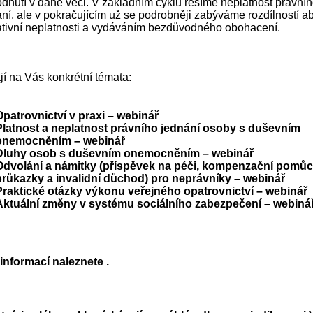
dnutí v dané věci. V základním cyklu řešíme neplatnost právní
ní, ale v pokračujícím už se podrobněji zabýváme rozdílností ab
lativní neplatnosti a vydáváním bezdůvodného obohacení.
í na Vás konkrétní témata:
Opatrovnictví v praxi – webinář
Platnost a neplatnost právního jednání osoby s duševním
onemocněním – webinář
Dluhy osob s duševním onemocněním – webinář
Odvolání a námitky (příspěvek na péči, kompenzační pomůc
průkazky a invalidní důchod) pro neprávníky – webinář
Praktické otázky výkonu veřejného opatrovnictví – webinář
Aktuální změny v systému sociálního zabezpečení – webiná
 informací naleznete
.