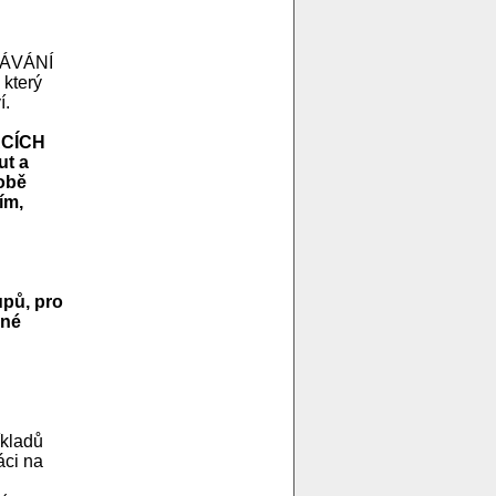
LÁVÁNÍ
který
í.
ACÍCH
ut a
sobě
ím,
upů, pro
pné
íkladů
áci na