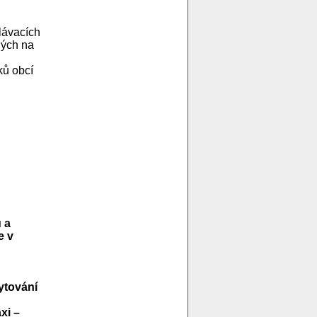
lávacích
ných na
ků obcí
 a
e v
ytování
xi –