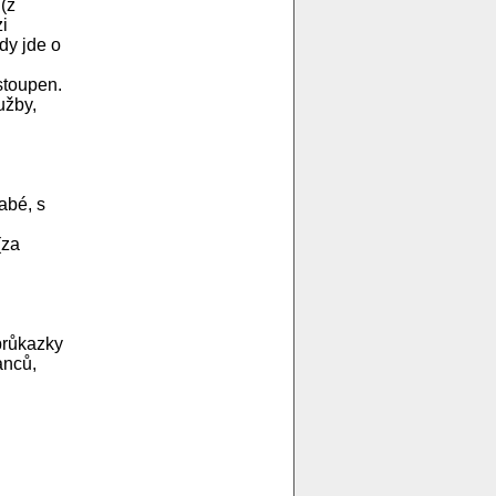
(z
i
dy jde o
stoupen.
užby,
abé, s
(za
průkazky
anců,