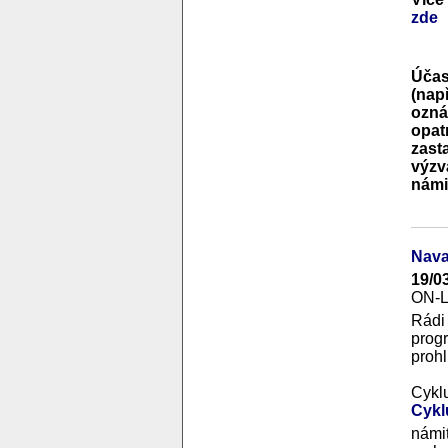
zde
Účas
(nap
ozná
opat
zast
výzv
námi
Nava
19/0
ON-
Rádi
prog
prohl
Cykl
Cykl
námit