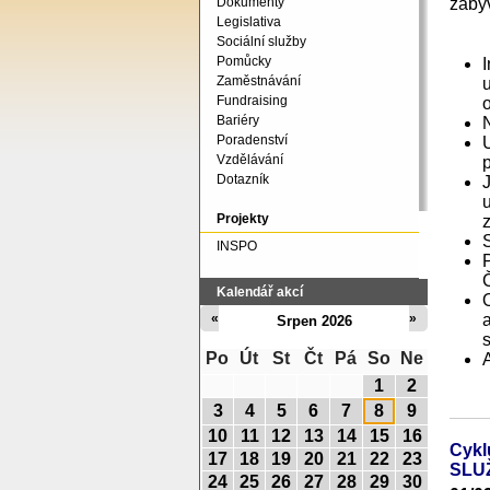
zabýv
Dokumenty
Legislativa
Sociální služby
Pomůcky
Zaměstnávání
u
Fundraising
Bariéry
Poradenství
Vzdělávání
Dotazník
Projekty
INSPO
Kalendář akcí
«
»
Srpen 2026
Po
Út
St
Čt
Pá
So
Ne
1
2
3
4
5
6
7
8
9
10
11
12
13
14
15
16
Cyk
17
18
19
20
21
22
23
SLU
24
25
26
27
28
29
30