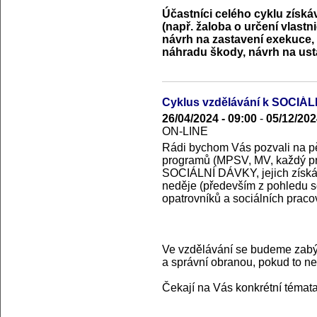
Účastníci celého cyklu získá
(např. žaloba o určení vlastn
návrh na zastavení exekuce, 
náhradu škody, návrh na usta
Cyklus vzdělávání k SOCI
26/04/2024 - 09:00
-
05/12/202
ON-LINE
Rádi bychom Vás pozvali na pě
programů (MPSV, MV, každý p
SOCIÁLNÍ DÁVKY, jejich získáv
neděje (především z pohledu so
opatrovníků a sociálních praco
Ve vzdělávání se budeme zabýv
a správní obranou, pokud to ne
Čekají na Vás konkrétní témata