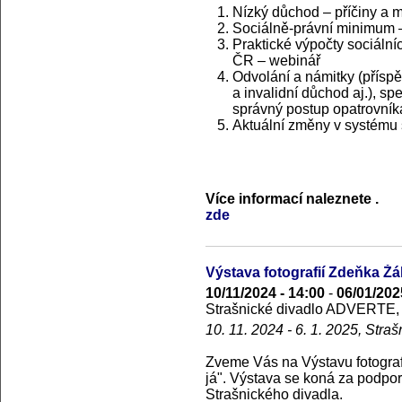
Nízký důchod – příčiny a 
Sociálně-právní minimum –
Praktické výpočty sociáln
ČR – webinář
Odvolání a námitky (přísp
a invalidní důchod aj.), s
správný postup opatrovník
Aktuální změny v systému 
Více informací naleznete
.
zde
Výstava fotografií Zdeňka Ž
10/11/2024 - 14:00
-
06/01/202
Strašnické divadlo ADVERTE, S
10. 11. 2024 - 6. 1. 2025, Str
Zveme Vás na Výstavu fotograf
já". Výstava se koná za podpo
Strašnického divadla.