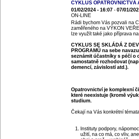
CYKLUS OPATROVNICTVÁ A
01/02/2024 - 16:07
-
07/01/202
ON-LINE
Rádi bychom Vás pozvali 
zaměřeného na VÝKON VEŘEJ
lze využít také jako příprava n
CYKLUS SE SKLÁDÁ Z DEV
PROGRAMŮ na sebe navazujíc
seznámit účastníky s péčí o 
samostatně rozhodovat (např.
demencí, závislostí atd.).
Opatrovnictví je komplexní či
které neexistuje (kromě výu
studium.
Čekají na Vás konkrétní témata
Instituty podpory, nápomoc
užití, na co má, co vliv, a