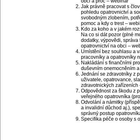
obci a proč – webinář
Jak právně pracovat s člov
pohledu opatrovnictví a soc
svobodným zlobením, potře
pomoc a kdy o trest – web
Kdo za koho a v jakém rozs
Na co si dát pozor (plné m
dodatky, výpovědi, správa f
opatrovnictví na obci – we
Umístění bez souhlasu a v
pracovníky a opatrovníky n
Nakládání s finančními pr
duševním onemocněním a p
Jednání se zdravotníky z p
uživatele, opatrovance, sl
zdravotnických zařízeních
Odpovědnost za škodu z p
veřejného opatrovníka (pr
Odvolání a námitky (přísp
a invalidní důchod aj.), s
správný postup opatrovník
Specifika péče o osoby s