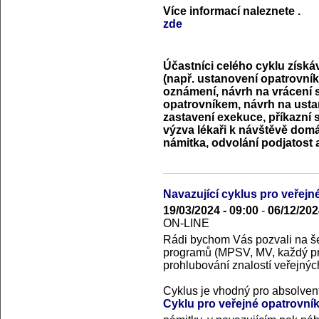
Více informací naleznete
.
zde
Účastníci celého cyklu získá
(např. ustanovení opatrovník
oznámení, návrh na vrácení 
opatrovníkem, návrh na usta
zastavení exekuce, příkazní 
výzva lékaři k návštěvě domá
námitka, odvolání podjatost a
Navazující cyklus pro veřejné
19/03/2024 - 09:00
-
06/12/202
ON-LINE
Rádi bychom Vás pozvali na še
programů (MPSV, MV, každý p
prohlubování znalostí veřejnýc
Cyklus je vhodný pro absolven
Cyklu pro veřejné opatrovník