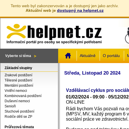
Tento web byl zakonzervován a je dostupný jen jako archív.
Aktuální web je
dostupný na helpnet.cz
Jump to navigation
Aktuálně
O portálu
M
Vyberte si téma
Základní skupiny
Středa, Listopad 20 2024
Zrakové postižení
Tělesné postižení
Mentální postižení
Vzdělávací cyklus pro sociál
Vnitřní nemoci
Kombinovaná postižení
01/02/2024 - 09:00
-
05/12/202
Duševní nemoci
ON-LINE
Senioři
Rádi bychom Vás pozvali na o
Sluchové postižení
(MPSV, MV, každý program 6 v
Rodiče dětí se ZP
sociální práce ve zdravotnictví.
Průřezová témata