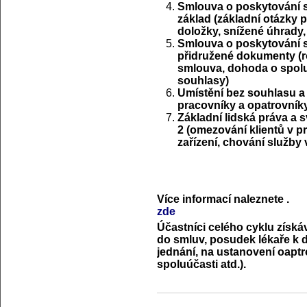
Smlouva o poskytování so
základ (základní otázky p
doložky, snížené úhrady,
Smlouva o poskytování so
přidružené dokumenty (ro
smlouva, dohoda o spoluú
souhlasy)
Umístění bez souhlasu a
pracovníky a opatrovníky
Základní lidská práva a 
2 (omezování klientů v p
zařízení, chování služby 
Více informací naleznete
.
zde
Účastníci celého cyklu získá
do smluv, posudek lékaře k d
jednání, na ustanovení oaptr
spoluúčasti atd.).