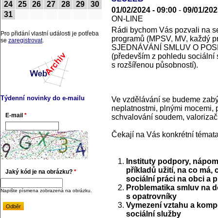
24
25
26
27
28
29
30
01/02/2024 - 09:00
-
09/01/202
31
ON-LINE
Rádi bychom Vás pozvali na se
Pro přidání vlastní události je potřeba
programů (MPSV, MV, každý p
se
zaregistrovat
.
SJEDNÁVÁNÍ SMLUV O POS
(především z pohledu sociální 
s rozšířenou působností).
Týdenní novinky do e-mailu
Ve vzdělávání se budeme zabýv
neplatnostmi, plnými mocemi, p
E-mail
*
schvalování soudem, valorizačn
Čekají na Vás konkrétní témata
Instituty podpory, nápom
příkladů užití, na co má,
Jaký kód je na obrázku?
*
sociální práci na obci a 
Problematika smluv na d
Napište písmena zobrazená na obrázku.
s opatrovníky
Vymezení vztahu a kompe
sociální služby