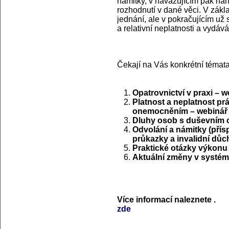
námitky, v navazujícím pak ná
rozhodnutí v dané věci. V zákl
jednání, ale v pokračujícím už
a relativní neplatnosti a vyd
Čekají na Vás konkrétní témata
Opatrovnictví v praxi – w
Platnost a neplatnost p
onemocněním – webinář
Dluhy osob s duševním
Odvolání a námitky (pří
průkazky a invalidní důc
Praktické otázky výkonu 
Aktuální změny v systém
Více informací naleznete
.
zde