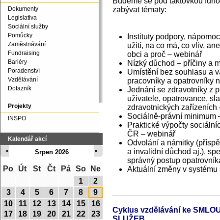
Budeme se pod taktovkou funov
zabývat tématy:
Dokumenty
Legislativa
Sociální služby
Pomůcky
Instituty podpory, nápomoc
Zaměstnávání
užití, na co má, co vliv, a
Fundraising
obci a proč – webinář
Bariéry
Nízký důchod – příčiny a 
Poradenství
Umístění bez souhlasu a v
Vzdělávání
pracovníky a opatrovníky n
Dotazník
Jednání se zdravotníky z p
uživatele, opatrovance, sl
Projekty
zdravotnických zařízeních
Sociálně-právní minimum –
INSPO
Praktické výpočty sociáln
ČR – webinář
Kalendář akcí
Odvolání a námitky (přísp
a invalidní důchod aj.), s
«
»
Srpen 2026
správný postup opatrovník
Po
Út
St
Čt
Pá
So
Ne
Aktuální změny v systému 
1
2
3
4
5
6
7
8
9
10
11
12
13
14
15
16
Cyklus vzdělávání ke SM
17
18
19
20
21
22
23
SLUŽEB