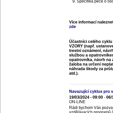
Specifika péče o os
Více informací nalezne
zde
Účastníci celého cyklu 
VZORY (např. ustanove
trestní oznámení, návr
službou a opatrovníke
opatrovníka, návrh na 
žaloba na určení nepla
náhrada škody za průta
atd.).
Navazující cyklus pro v
19/03/2024 - 09:00
-
06/
ON-LINE
Rádi bychom Vás pozvali
vzdělávacích programů 