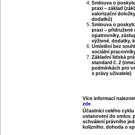
Smlouva o poskytov
praxi – základ (zák
valorizační doložk
dodatků)
Smlouva o poskytov
praxi – přidružené
opatrovníky, zástu
výživné, dodatky, 
Umístění bez souh
sociální pracovník
Základní lidská pr
standard č. 2 (omez
podmínkách pro vst
s právy uživatele)
Více informací nalezne
zde
Účastníci celého cyklu 
ustanovení do smluv, p
schválení právního jed
kolizního, dohoda o sp