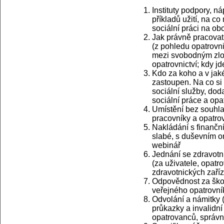
Instituty podpory, n
příkladů užití, na c
sociální práci na ob
Jak právně pracovat
(z pohledu opatrovni
mezi svobodným zlo
opatrovnictví; kdy j
Kdo za koho a v jaké
zastoupen. Na co si
sociální služby, dod
sociální práce a opa
Umístění bez souhla
pracovníky a opatro
Nakládání s finančn
slabé, s duševním o
webinář
Jednání se zdravotní
(za uživatele, opatr
zdravotnických zaří
Odpovědnost za škod
veřejného opatrovní
Odvolání a námitky 
průkazky a invalidní
opatrovanců, správn