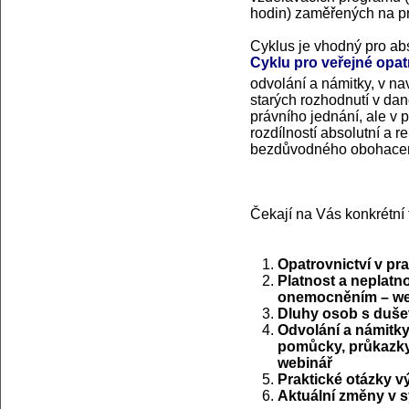
hodin) zaměřených na pr
Cyklus je vhodný pro ab
Cyklu pro veřejné opat
odvolání a námitky, v n
starých rozhodnutí v dan
právního jednání, ale v
rozdílností absolutní a r
bezdůvodného obohacen
Čekají na Vás konkrétní
Opatrovnictví v pra
Platnost a neplatn
onemocněním – we
Dluhy osob s duš
Odvolání a námitky
pomůcky, průkazky 
webinář
Praktické otázky v
Aktuální změny v 