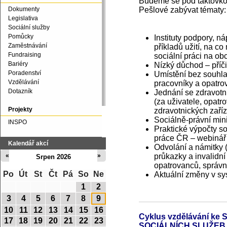
Budeme se pod taktovkou
Pešlové zabývat tématy:
Dokumenty
Legislativa
Sociální služby
Pomůcky
Instituty podpory, n
Zaměstnávání
příkladů užití, na c
Fundraising
sociální práci na ob
Bariéry
Nízký důchod – příč
Poradenství
Umístění bez souhla
Vzdělávání
pracovníky a opatro
Dotazník
Jednání se zdravotní
(za uživatele, opatr
Projekty
zdravotnických zaří
Sociálně-právní min
INSPO
Praktické výpočty s
práce ČR – webinář
Kalendář akcí
Odvolání a námitky 
průkazky a invalidní
«
»
Srpen 2026
opatrovanců, správn
Po
Út
St
Čt
Pá
So
Ne
Aktuální změny v sy
1
2
3
4
5
6
7
8
9
10
11
12
13
14
15
16
Cyklus vzdělávání 
17
18
19
20
21
22
23
SOCIÁLNÍCH SLUŽEB