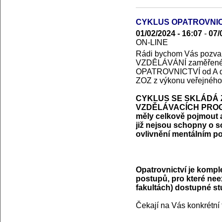
CYKLUS OPATROVNIC
01/02/2024 - 16:07
-
07/
ON-LINE
Rádi bychom Vás poz
VZDĚLÁVÁNÍ zaměřen
OPATROVNICTVÍ od A do Z
ZOZ z výkonu veřejného 
CYKLUS SE SKLÁDÁ 
VZDĚLÁVACÍCH PROGRA
měly celkově pojmout a
již nejsou schopny o s
ovlivnění mentálním pos
Opatrovnictví je komple
postupů, pro které nee
fakultách) dostupné s
Čekají na Vás konkrétní