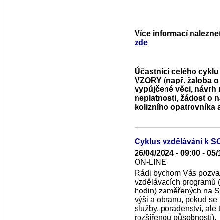
Více informací nalezne
zde
Účastníci celého cyklu 
VZORY (např. žaloba o u
vypůjčené věci, návrh 
neplatnosti, žádost o 
kolizního opatrovníka a
Cyklus vzdělávání k
26/04/2024 - 09:00
-
05/
ON-LINE
Rádi bychom Vás pozvali
vzdělávacích programů 
hodin) zaměřených na S
výši a obranu, pokud se 
služby, poradenství, ale
rozšířenou působností).