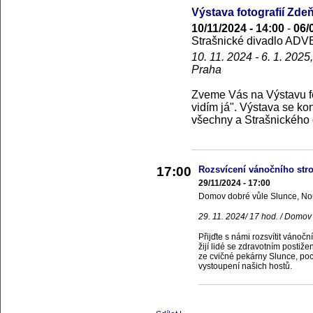
Výstava fotografií Zde
10/11/2024 - 14:00
-
06/
Strašnické divadlo ADVE
10. 11. 2024 - 6. 1. 202
Praha
Zveme Vás na Výstavu fo
vidím já". Výstava se k
všechny a Strašnického 
17:00
Rozsvícení vánočního st
29/11/2024 - 17:00
Domov dobré vůle Slunce, N
29. 11. 2024/ 17 hod. / Domo
Přijďte s námi rozsvítit váno
žijí lidé se zdravotním postiže
ze cvičné pekárny Slunce, poc
vystoupení našich hostů.