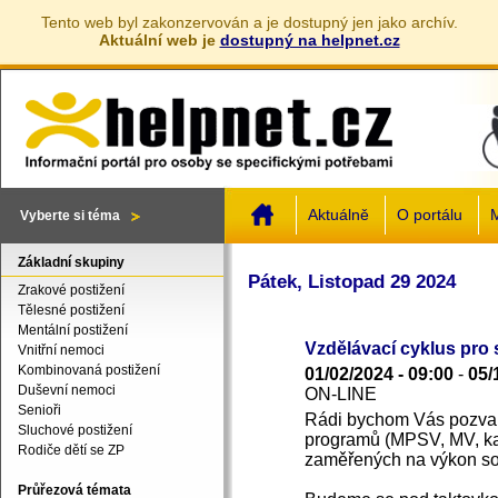
Tento web byl zakonzervován a je dostupný jen jako archív.
Aktuální web je
dostupný na helpnet.cz
Jump to navigation
Aktuálně
O portálu
M
Vyberte si téma
Základní skupiny
Pátek, Listopad 29 2024
Zrakové postižení
Tělesné postižení
Mentální postižení
Vzdělávací cyklus pro 
Vnitřní nemoci
Kombinovaná postižení
01/02/2024 - 09:00
-
05/
Duševní nemoci
ON-LINE
Senioři
Rádi bychom Vás pozval
Sluchové postižení
programů (MPSV, MV, ka
Rodiče dětí se ZP
zaměřených na výkon soci
Průřezová témata