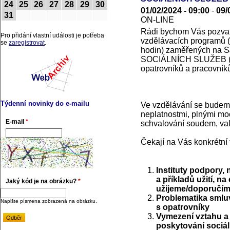
24
25
26
27
28
29
30
01/02/2024 - 09:00
-
09/
31
ON-LINE
Rádi bychom Vás pozvali
Pro přidání vlastní události je potřeba
vzdělávacích programů 
se
zaregistrovat
.
hodin) zaměřených n
SOCIÁLNÍCH SLUŽEB (pře
opatrovníků a pracovníků
Týdenní novinky do e-mailu
Ve vzdělávání se budeme
neplatnostmi, plnými moc
E-mail
*
schvalování soudem, valo
Čekají na Vás konkrétní
Instituty podpory,
a příkladů užití, na
Jaký kód je na obrázku?
*
užijeme/doporučíme
Problematika smluv
Napište písmena zobrazená na obrázku.
s opatrovníky
Vymezení vztahu a 
poskytování sociál