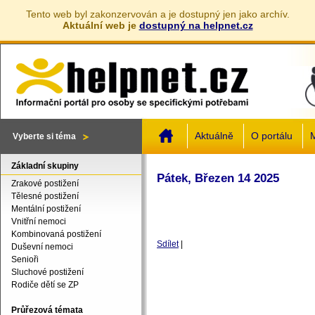
Tento web byl zakonzervován a je dostupný jen jako archív.
Aktuální web je
dostupný na helpnet.cz
Jump to navigation
Aktuálně
O portálu
M
Vyberte si téma
Základní skupiny
Pátek, Březen 14 2025
Zrakové postižení
Tělesné postižení
Mentální postižení
Vnitřní nemoci
Kombinovaná postižení
Sdílet
|
Duševní nemoci
Senioři
Sluchové postižení
Rodiče dětí se ZP
Průřezová témata