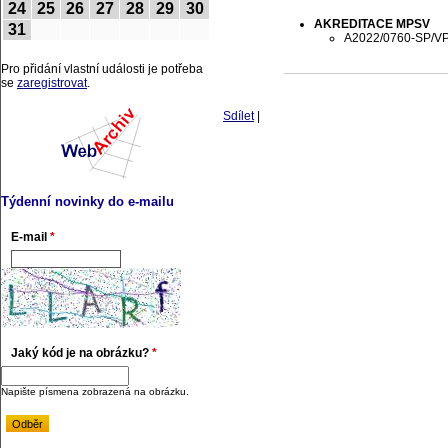
24
25
26
27
28
29
30
AKREDITACE MPSV
31
A2022/0760-SP/V
Pro přidání vlastní události je potřeba
se
zaregistrovat
.
Sdílet
|
Týdenní novinky do e-mailu
E-mail
*
Jaký kód je na obrázku?
*
Napište písmena zobrazená na obrázku.