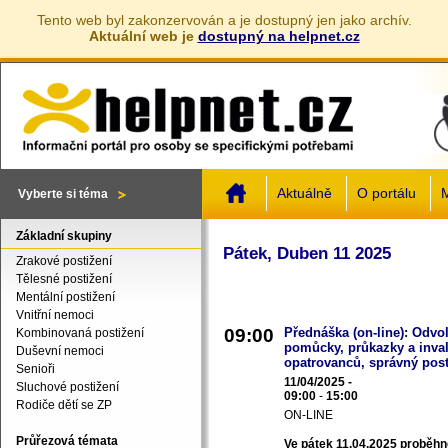
Tento web byl zakonzervován a je dostupný jen jako archív.
Aktuální web je
dostupný na helpnet.cz
Jump to navigation
Aktuálně
O portálu
M
Vyberte si téma
Základní skupiny
Pátek, Duben 11 2025
Zrakové postižení
Tělesné postižení
Mentální postižení
Vnitřní nemoci
09:00
Přednáška (on-line): Odvo
Kombinovaná postižení
pomůcky, průkazky a inval
Duševní nemoci
opatrovanců, správný pos
Senioři
11/04/2025 -
Sluchové postižení
09:00
-
15:00
Rodiče dětí se ZP
ON-LINE
Průřezová témata
Ve pátek 11.04.2025 proběh