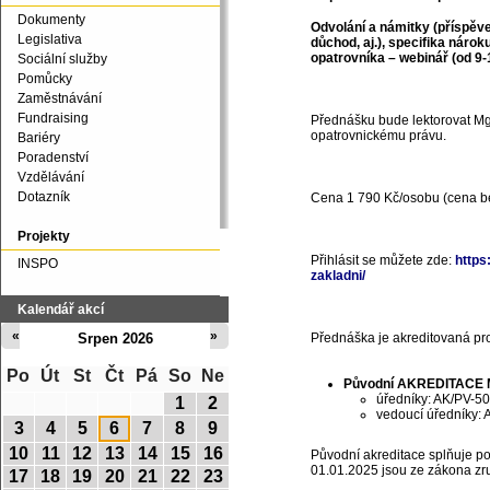
Dokumenty
Odvolání a námitky (příspěv
Legislativa
důchod, aj.), specifika náro
opatrovníka – webinář (od 9-
Sociální služby
Pomůcky
Zaměstnávání
Fundraising
Přednášku bude lektorovat Mgr
opatrovnickému právu.
Bariéry
Poradenství
Vzdělávání
Dotazník
Cena 1 790 Kč/osobu (cena b
Projekty
Přihlásit se můžete zde:
https
INSPO
zakladni/
Kalendář akcí
«
»
Srpen 2026
Přednáška je akreditovaná pro
Po
Út
St
Čt
Pá
So
Ne
Původní AKREDITACE
úředníky: AK/PV-5
1
2
vedoucí úředníky:
3
4
5
6
7
8
9
10
11
12
13
14
15
16
Původní akreditace splňuje p
01.01.2025 jsou ze zákona zru
17
18
19
20
21
22
23