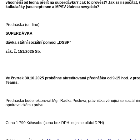
vhodnější od ledna přejít na superdávku? Jak to provést? Jak si ji spočítat,
kalkulačky jsou nepřesné a MPSV žádnou nevydalo?
Přednáška (on-line):
SUPERDÁVKA
dávka státní sociální pomoci „DSSP“
zák. č. 151/2025 Sb.
Ve čtvrtek 30.10.2025 proběhne akreditovaná přednáška od 9-15 hod. v pros
Teams.
Přednášku bude lektorovat Mgr. Radka Pešlová, právnička věnující se sociální
opatrovnickému právu.
Cena 1 790 Kč/osobu (cena bez DPH, nejsme plátci DPH).