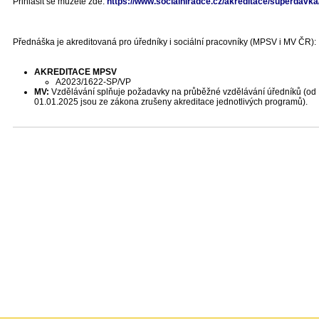
Přihlásit se můžete zde:
https://www.socialniradce.cz/akreditace/superdavka
Přednáška je akreditovaná pro úředníky i sociální pracovníky (MPSV i MV ČR):
AKREDITACE MPSV
A2023/1622-SP/VP
MV:
Vzdělávání splňuje požadavky na průběžné vzdělávání úředníků (od
01.01.2025 jsou ze zákona zrušeny akreditace jednotlivých programů).