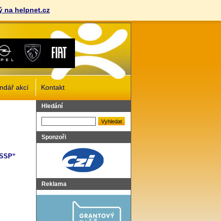
 na helpnet.cz
ndář akcí
Kontakt
Vyhledat
Hledání
Sponzoři
DSSP“
Reklama