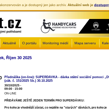
akonzervován a je dostupný jen jako archív.
Aktuální web je
dostupný
Jump to navigation
Aktuálně
O portálu
Monitoring médií
Mapa serveru
Kale
ek, Říjen 30 2025
0
Přednáška (on-line): SUPERDÁVKA - dávka státní sociální pomoci „
(zák. č. 151/2025 Sb.) 30.10.2025
30/10/2025 -
09:00
-
15:00
ON-LINE
PŘIDÁVÁME JEŠTĚ JEDEN TERMÍN PRO SUPERDÁVKU:
Pro koho je vhodnější zůstat, co nejdéle na "starých" dávkách, pro koho je