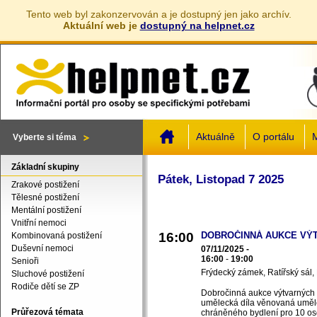
Tento web byl zakonzervován a je dostupný jen jako archív.
Aktuální web je
dostupný na helpnet.cz
Jump to navigation
Aktuálně
O portálu
M
Vyberte si téma
Základní skupiny
Pátek, Listopad 7 2025
Zrakové postižení
Tělesné postižení
Mentální postižení
Vnitřní nemoci
16:00
DOBROČINNÁ AUKCE VÝ
Kombinovaná postižení
Duševní nemoci
07/11/2025 -
16:00
-
19:00
Senioři
Frýdecký zámek, Ratířský sál,
Sluchové postižení
Rodiče dětí se ZP
Dobročinná aukce výtvarných d
umělecká díla věnovaná uměl
Průřezová témata
chráněného bydlení pro 10 o