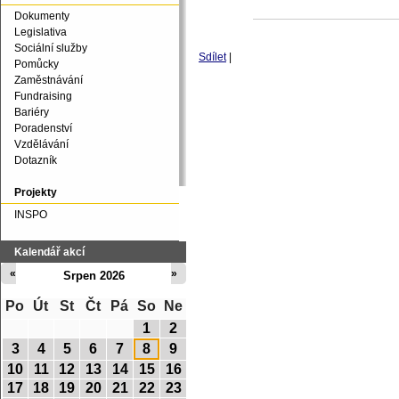
Dokumenty
Legislativa
Sociální služby
Sdílet
|
Pomůcky
Zaměstnávání
Fundraising
Bariéry
Poradenství
Vzdělávání
Dotazník
Projekty
INSPO
Kalendář akcí
«
»
Srpen 2026
Po
Út
St
Čt
Pá
So
Ne
1
2
3
4
5
6
7
8
9
10
11
12
13
14
15
16
17
18
19
20
21
22
23