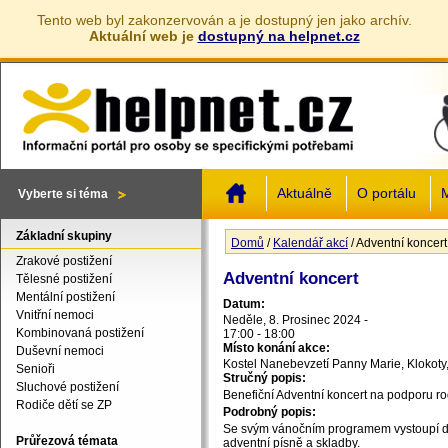
Tento web byl zakonzervován a je dostupný jen jako archív.
Aktuální web je
dostupný na helpnet.cz
Jump to navigation
Aktuálně
O portálu
M
Vyberte si téma
Základní skupiny
Domů
/
Kalendář akcí
/
Adventní koncert
Jste zde
Zrakové postižení
Adventní koncert
Tělesné postižení
Mentální postižení
Datum:
Vnitřní nemoci
Neděle, 8. Prosinec 2024 -
Kombinovaná postižení
17:00
-
18:00
Místo konání akce:
Duševní nemoci
Kostel Nanebevzetí Panny Marie, Klokoty
Senioři
Stručný popis:
Sluchové postižení
Benefiční Adventní koncert na podporu ro
Rodiče dětí se ZP
Podrobný popis:
Se svým vánočním programem vystoupí dá
Průřezová témata
adventní písně a skladby.