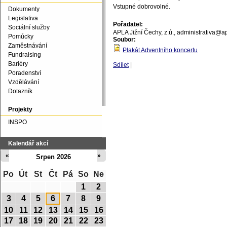
Vstupné dobrovolné.
Dokumenty
Legislativa
Pořadatel:
Sociální služby
APLA Jižní Čechy, z.ú., administrativa@a
Pomůcky
Soubor:
Zaměstnávání
Plakát Adventního koncertu
Fundraising
Bariéry
Sdílet
|
Poradenství
Vzdělávání
Dotazník
Projekty
INSPO
Kalendář akcí
«
»
Srpen 2026
Po
Út
St
Čt
Pá
So
Ne
1
2
3
4
5
6
7
8
9
10
11
12
13
14
15
16
17
18
19
20
21
22
23