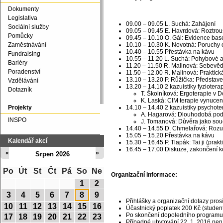
Dokumenty
Legislativa
09.00 – 09.05 L. Suchá: Zahájení
Sociální služby
09.05 – 09.45 E. Havrdová: Roztro
Pomůcky
09.45 – 10.10 O. Gál: Evidence base
Zaměstnávání
10.10 – 10.30 K. Novotná: Poruchy
10.40 – 10.55 Přestávka na kávu
Fundraising
10.55 – 11.20 L. Suchá: Pohybové 
Bariéry
11.20 – 11.50 R. Malinová: Sebevě
Poradenství
11.50 – 12.00 R. Malinová: Praktick
13.10 – 13.20 P. Růžička: Představ
Vzdělávání
13.20 – 14.10 2 kazuistiky fyziotera
Dotazník
T. Školníková: Ergoterapie v 
K. Laská: CIM terapie vynucen
Projekty
14.10 – 14.40 2 kazuistiky psychote
A. Hagarová: Dlouhodobá podpů
INSPO
J. Tomanová: Důvěra jako součá
14.40 – 14.55 D. Chmelařová: Roz
15.05 – 15.20 Přestávka na kávu
Kalendář akcí
15.30 – 16.45 P. Tlapák: Tai ji (pra
16.45 – 17.00 Diskuze, zakončení 
«
»
Srpen 2026
Po
Út
St
Čt
Pá
So
Ne
Organizační informace:
1
2
3
4
5
6
7
8
9
Přihlášky a organizační dotazy pros
10
11
12
13
14
15
16
Účastnický poplatek 200 Kč (studen
Po skončení dopoledního programu 
17
18
19
20
21
22
23
Případné ubytování 22. 1. 2016 nen