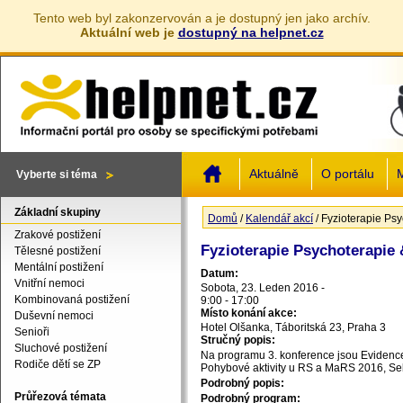
Tento web byl zakonzervován a je dostupný jen jako archív.
Aktuální web je
dostupný na helpnet.cz
Jump to navigation
Aktuálně
O portálu
M
Vyberte si téma
Základní skupiny
Domů
/
Kalendář akcí
/
Fyzioterapie Ps
Jste zde
Zrakové postižení
Fyzioterapie Psychoterapie
Tělesné postižení
Mentální postižení
Datum:
Vnitřní nemoci
Sobota, 23. Leden 2016 -
Kombinovaná postižení
9:00
-
17:00
Místo konání akce:
Duševní nemoci
Hotel Olšanka, Táboritská 23, Praha 3
Senioři
Stručný popis:
Sluchové postižení
Na programu 3. konference jsou Evidence
Rodiče dětí se ZP
Pohybové aktivity u RS a MaRS 2016, Se
Podrobný popis:
Průřezová témata
Podrobný program: