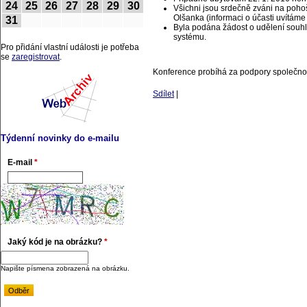
24
25
26
27
28
29
30
Všichni jsou srdečně zváni na pohoš
Olšanka (informaci o účasti uvítáme
31
Byla podána žádost o udělení souhl
systému.
Pro přidání vlastní události je potřeba
se
zaregistrovat
.
Konference probíhá za podpory společ
Sdílet
|
Týdenní novinky do e-mailu
E-mail
*
Jaký kód je na obrázku?
*
Napište písmena zobrazená na obrázku.