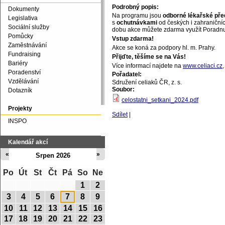
Podrobný popis:
Dokumenty
Na programu jsou
odborné lékařské př
Legislativa
s
ochutnávkami
od českých i zahraniční
Sociální služby
dobu akce můžete zdarma využít Poradnu
Pomůcky
Vstup zdarma!
Zaměstnávání
Akce se koná za podpory hl. m. Prahy.
Fundraising
Přijďte, těšíme se na Vás!
Bariéry
Více informací najdete na
www.celiaci.cz
Poradenství
Pořadatel:
Vzdělávání
Sdružení celiaků ČR, z. s.
Soubor:
Dotazník
celostatni_setkani_2024.pdf
Projekty
Sdílet
|
INSPO
Kalendář akcí
«
»
Srpen 2026
Po
Út
St
Čt
Pá
So
Ne
1
2
3
4
5
6
7
8
9
10
11
12
13
14
15
16
17
18
19
20
21
22
23