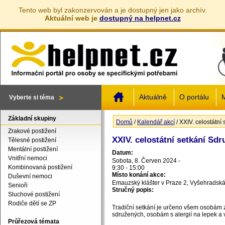
Tento web byl zakonzervován a je dostupný jen jako archív.
Aktuální web je
dostupný na helpnet.cz
Jump to navigation
Aktuálně
O portálu
M
Vyberte si téma
Základní skupiny
Domů
/
Kalendář akcí
/
XXIV. celostátní
Jste zde
Zrakové postižení
XXIV. celostátní setkání Sdr
Tělesné postižení
Mentální postižení
Datum:
Vnitřní nemoci
Sobota, 8. Červen 2024 -
Kombinovaná postižení
9:30
-
15:00
Místo konání akce:
Duševní nemoci
Emauzský klášter v Praze 2, Vyšehradsk
Senioři
Stručný popis:
Sluchové postižení
Rodiče dětí se ZP
Tradiční setkání je určeno všem osobám za
sdružených, osobám s alergií na lepek 
Průřezová témata