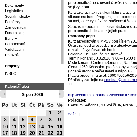
problematického chování člověka s demenc
Dokumenty
se jí vyhnout.
Legislativa
Kurz také učí jak řešit konfliktní situac
Sociální služby
situace nastane. Program je souborem ne
situací, které vychází ze zkušeností školi
Pomůcky
Součástí programu je aktivní diskuze s úč
Zaměstnávání
problematické situace z jejich praxe.
Fundraising
Podrobný popis:
Bariéry
Kurz akreditován u MPSV pod číslem 20
Poradenství
Účastníci obdrží osvědčení o absolvování
Vzdělávání
rozsahu 8 vyučovacích hodin.
Lektorka: Bc. Danuše Maurerová
Dotazník
Termín konání: 30.3.2016; 9:00 – 16:00 s
Místo konání: Centrum Seňorina, Na Poříč
Projekty
Cena: 1250 Kč/osoba, pro 3 osoby ze ste
(V ceně drobné občerstvení a nápoje.)
INSPO
Platba předem na účet: 2600790156/201
Přihlášky zasílejte na
seminar@centrum-s
111.
Kalendář akcí
«
»
Srpen 2026
http://centrum-senorina.cz/event/kurz-ko
Pořadatel:
Po
Út
St
Čt
Pá
So
Ne
Centrum Seňorina, Na Poříčí 36, Praha 1
1
2
Sdílet
|
3
4
5
6
7
8
9
10
11
12
13
14
15
16
17
18
19
20
21
22
23