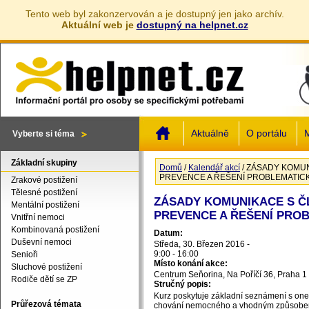
Tento web byl zakonzervován a je dostupný jen jako archív.
Aktuální web je
dostupný na helpnet.cz
Jump to navigation
Aktuálně
O portálu
M
Vyberte si téma
Základní skupiny
Domů
/
Kalendář akcí
/
ZÁSADY KOMUN
Jste zde
PREVENCE A ŘEŠENÍ PROBLEMATICK
Zrakové postižení
Tělesné postižení
ZÁSADY KOMUNIKACE S Č
Mentální postižení
PREVENCE A ŘEŠENÍ PROB
Vnitřní nemoci
Kombinovaná postižení
Datum:
Duševní nemoci
Středa, 30. Březen 2016 -
9:00
-
16:00
Senioři
Místo konání akce:
Sluchové postižení
Centrum Seňorina, Na Poříčí 36, Praha 1
Rodiče dětí se ZP
Stručný popis:
Kurz poskytuje základní seznámení s on
Průřezová témata
chování nemocného a vhodným způsobem