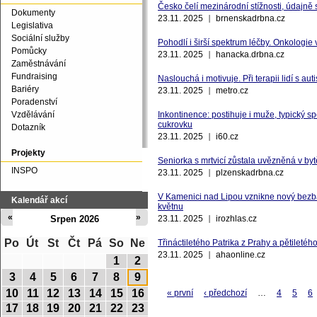
Česko čelí mezinárodní stížnosti, údajně s
Dokumenty
23.11. 2025
brnenskadrbna.cz
Legislativa
Sociální služby
Pohodlí i širší spektrum léčby. Onkologi
Pomůcky
23.11. 2025
hanacka.drbna.cz
Zaměstnávání
Fundraising
Naslouchá i motivuje. Při terapii lidí s 
Bariéry
23.11. 2025
metro.cz
Poradenství
Vzdělávání
Inkontinence: postihuje i muže, typický s
cukrovku
Dotazník
23.11. 2025
i60.cz
Projekty
Seniorka s mrtvicí zůstala uvězněná v bytě
INSPO
23.11. 2025
plzenskadrbna.cz
V Kamenici nad Lipou vznikne nový bezb
Kalendář akcí
květnu
«
»
Srpen 2026
23.11. 2025
irozhlas.cz
Po
Út
St
Čt
Pá
So
Ne
Třináctiletého Patrika z Prahy a pětileté
23.11. 2025
ahaonline.cz
1
2
3
4
5
6
7
8
9
10
11
12
13
14
15
16
« první
‹ předchozí
…
4
5
6
17
18
19
20
21
22
23