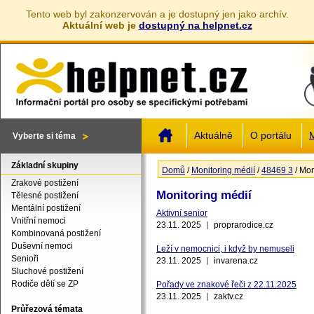
Tento web byl zakonzervován a je dostupný jen jako archív.
Aktuální web je
dostupný na helpnet.cz
Jump to navigation
Aktuálně
O portálu
M
Vyberte si téma
Základní skupiny
Domů
/
Monitoring médií
/
48469 3
/
Mon
Jste zde
Zrakové postižení
Monitoring médií
Tělesné postižení
Mentální postižení
Aktivní senior
Stránky
Vnitřní nemoci
23.11. 2025
proprarodice.cz
Kombinovaná postižení
Duševní nemoci
Leží v nemocnici, i když by nemuseli
Senioři
23.11. 2025
invarena.cz
Sluchové postižení
Rodiče dětí se ZP
Pořady ve znakové řeči z 22.11.2025
23.11. 2025
zaktv.cz
Průřezová témata