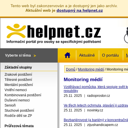
Tento web byl zakonzervován a je dostupný jen jako archív.
Aktuální web je
dostupný na helpnet.cz
Jump to navigation
Aktuálně
O portálu
M
Vyberte si téma
Základní skupiny
Domů
/
Monitoring médií
/
Monitoring mé
Jste zde
Zrakové postižení
Monitoring médií
Tělesné postižení
Mentální postižení
Vzdělávací pomůcka, která spojuje svět 
Stránky
Vnitřní nemoci
republiky
Kombinovaná postižení
25.11. 2025
radioprostor.cz
Duševní nemoci
Senioři
Ve třech letech ochrnula, plavání ji uzdra
25.11. 2025
novinky.cz
Sluchové postižení
Rodiče dětí se ZP
Bezbariérovost (a bariéry) v koncentračn
25.11. 2025
zijushandicapem.cz
Průřezová témata