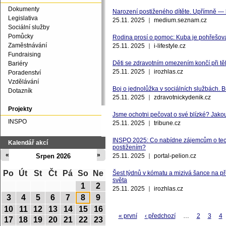
Dokumenty
Narození postiženého dítěte. Upřímně — b
Legislativa
25.11. 2025
medium.seznam.cz
Sociální služby
Pomůcky
Rodina prosí o pomoc: Kuba je pohřešov
Zaměstnávání
25.11. 2025
i-lifestyle.cz
Fundraising
Děti se zdravotním omezením končí při těl
Bariéry
25.11. 2025
irozhlas.cz
Poradenství
Vzdělávání
Boj o jednolůžka v sociálních službách. 
Dotazník
25.11. 2025
zdravotnickydenik.cz
Projekty
Jsme ochotni pečovat o své blízké? Jak
INSPO
25.11. 2025
tribune.cz
INSPO 2025: Co nabídne zájemcům o tech
Kalendář akcí
postižením?
«
»
Srpen 2026
25.11. 2025
portal-pelion.cz
Po
Út
St
Čt
Pá
So
Ne
Šest týdnů v kómatu a mizivá šance na př
světa
1
2
25.11. 2025
irozhlas.cz
3
4
5
6
7
8
9
10
11
12
13
14
15
16
« první
‹ předchozí
…
2
3
4
17
18
19
20
21
22
23