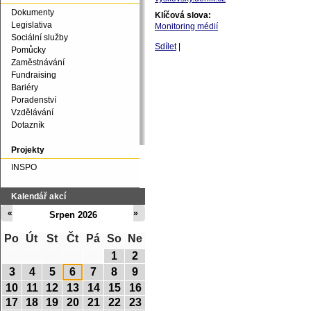
Dokumenty
Klíčová slova:
Legislativa
Monitoring médií
Sociální služby
Sdílet
|
Pomůcky
Zaměstnávání
Fundraising
Bariéry
Poradenství
Vzdělávání
Dotazník
Projekty
INSPO
Kalendář akcí
«
»
Srpen 2026
Po
Út
St
Čt
Pá
So
Ne
1
2
3
4
5
6
7
8
9
10
11
12
13
14
15
16
17
18
19
20
21
22
23