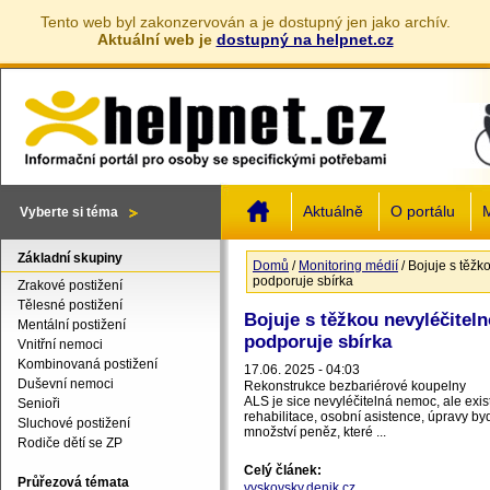
Tento web byl zakonzervován a je dostupný jen jako archív.
Aktuální web je
dostupný na helpnet.cz
Jump to navigation
Aktuálně
O portálu
M
Vyberte si téma
Základní skupiny
Domů
/
Monitoring médií
/
Bojuje s těžk
Jste zde
podporuje sbírka
Zrakové postižení
Tělesné postižení
Bojuje s těžkou nevyléčitel
Mentální postižení
podporuje sbírka
Vnitřní nemoci
Kombinovaná postižení
17.06. 2025 - 04:03
Duševní nemoci
Rekonstrukce bezbariérové koupelny
ALS je sice nevyléčitelná nemoc, ale exist
Senioři
rehabilitace, osobní asistence, úpravy by
Sluchové postižení
množství peněz, které ...
Rodiče dětí se ZP
Celý článek:
Průřezová témata
vyskovsky.denik.cz