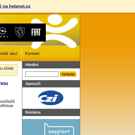
 na helpnet.cz
ndář akcí
Kontakt
Vyhledat
Hledání
ou zůstat
ohou
Sponzoři
 vozíčkářů
Potřebuje
Reklama