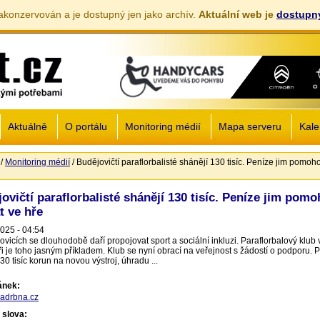
akonzervován a je dostupný jen jako archív.
Aktuální web je
dostupný
Jump to navigation
Aktuálně
O portálu
Monitoring médií
Mapa serveru
Kale
/
Monitoring médií
/
Budějovičtí paraflorbalisté shánějí 130 tisíc. Peníze jim pomoh
zde
ovičtí paraflorbalisté shánějí 130 tisíc. Peníze jim pom
t ve hře
2025 - 04:54
ovicích se dlouhodobě daří propojovat sport a sociální inkluzi. Paraflorbalový klub
ři je toho jasným příkladem. Klub se nyní obrací na veřejnost s žádostí o podporu. 
30 tisíc korun na novou výstroj, úhradu ...
lánek:
adrbna.cz
 slova: