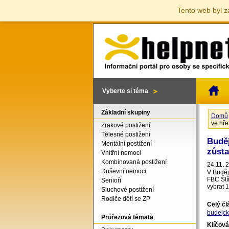
Tento web byl z
Vyberte si téma
Základní skupiny
Domů
Jste 
ve hře
Zrakové postižení
Tělesné postižení
Buděj
Mentální postižení
zůsta
Vnitřní nemoci
Kombinovaná postižení
24.11. 
Duševní nemoci
V Buděj
FBC Ští
Senioři
vybrat 1
Sluchové postižení
Rodiče dětí se ZP
Celý č
budejck
Průřezová témata
Klíčová