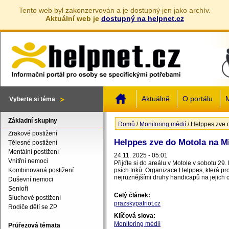
Tento web byl zakonzervován a je dostupný jen jako archív.
Aktuální web je
dostupný na helpnet.cz
Jump to navigation
Aktuálně
O portálu
M
Vyberte si téma
Základní skupiny
Domů
/
Monitoring médií
/
Helppes zve 
Jste zde
Zrakové postižení
Helppes zve do Motola na M
Tělesné postižení
Mentální postižení
24.11. 2025 - 05:01
Vnitřní nemoci
Přijďte si do areálu v Motole v sobotu 29.
Kombinovaná postižení
psích triků. Organizace Helppes, která p
nejrůznějšími druhy handicapů na jejich ces
Duševní nemoci
Senioři
Celý článek:
Sluchové postižení
prazskypatriot.cz
Rodiče dětí se ZP
Klíčová slova:
Monitoring médií
Průřezová témata