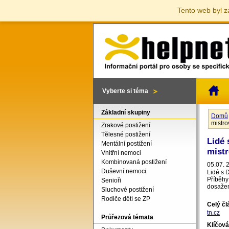
Tento web byl z
Vyberte si téma
Základní skupiny
Domů
Jste 
mistrov
Zrakové postižení
Tělesné postižení
Lidé
Mentální postižení
mistr
Vnitřní nemoci
Kombinovaná postižení
05.07. 
Duševní nemoci
Lidé s 
Příběhy
Senioři
dosažen
Sluchové postižení
Rodiče dětí se ZP
Celý č
tn.cz
Průřezová témata
Klíčová