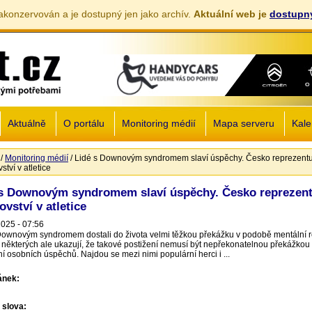
akonzervován a je dostupný jen jako archív.
Aktuální web je
dostupný
Jump to navigation
Aktuálně
O portálu
Monitoring médií
Mapa serveru
Kale
/
Monitoring médií
/
Lidé s Downovým syndromem slaví úspěchy. Česko reprezentu
zde
ství v atletice
 s Downovým syndromem slaví úspěchy. Česko reprezent
ovství v atletice
2025 - 07:56
Downovým syndromem dostali do života velmi těžkou překážku v podobě mentální r
 některých ale ukazují, že takové postižení nemusí být nepřekonatelnou překážkou
í osobních úspěchů. Najdou se mezi nimi populární herci i ...
lánek:
 slova: