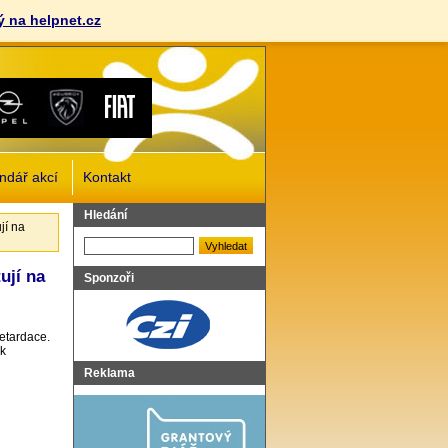
 na helpnet.cz
ndář akcí
Kontakt
Vyhledat
Hledání
jí na
ují na
Sponzoři
etardace.
 k
Reklama