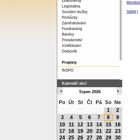
Dokumenty
Monitor
Legislativa
Sdílet
|
Sociální služby
Pomůcky
Zaměstnávání
Fundraising
Bariéry
Poradenství
Vzdělávání
Dotazník
Projekty
INSPO
Kalendář akcí
«
»
Srpen 2026
Po
Út
St
Čt
Pá
So
Ne
1
2
3
4
5
6
7
8
9
10
11
12
13
14
15
16
17
18
19
20
21
22
23
24
25
26
27
28
29
30