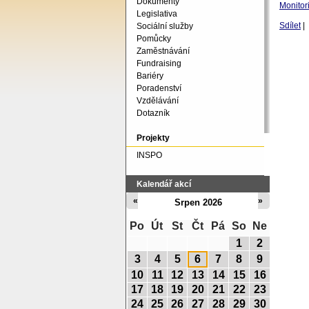
Dokumenty
Monitor
Legislativa
Sdílet
|
Sociální služby
Pomůcky
Zaměstnávání
Fundraising
Bariéry
Poradenství
Vzdělávání
Dotazník
Projekty
INSPO
Kalendář akcí
«
»
Srpen 2026
Po
Út
St
Čt
Pá
So
Ne
1
2
3
4
5
6
7
8
9
10
11
12
13
14
15
16
17
18
19
20
21
22
23
24
25
26
27
28
29
30