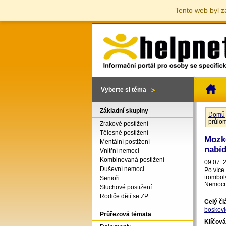
Tento web byl z
Vyberte si téma
Základní skupiny
Domů
Jste 
průlo
Zrakové postižení
Tělesné postižení
Mozk
Mentální postižení
nabí
Vnitřní nemoci
Kombinovaná postižení
09.07. 
Duševní nemoci
Po více
trombol
Senioři
Nemocni
Sluchové postižení
Rodiče dětí se ZP
Celý č
boskovi
Průřezová témata
Klíčová