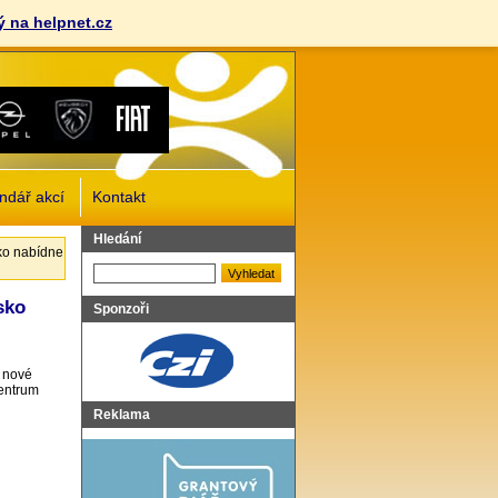
 na helpnet.cz
ndář akcí
Kontakt
Vyhledat
Hledání
ko nabídne
sko
Sponzoři
) nové
centrum
Reklama