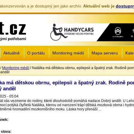
akonzervován a je dostupný jen jako archív.
Aktuální web je
dostupný
Jump to navigation
Aktuálně
O portálu
Monitoring médií
Mapa serveru
Kale
/
Monitoring médií
/
Natálka má dětskou obrnu, epilepsii a špatný zrak. Rodině p
zde
 anděl
ka má dětskou obrnu, epilepsii a špatný zrak. Rodině p
ý anděl
2025 - 05:04
krát vás vezmeme do rodiny, které dlouhodobě pomáhá nadace Dobrý anděl. U Le
mocí potýká čtyřletá Natálka, kterou od narození trápí dětská mozková obrna i hydro
dměrné hromadění mozkomíšního moku. Láska hory přenáší ...
lánek:
 slova: