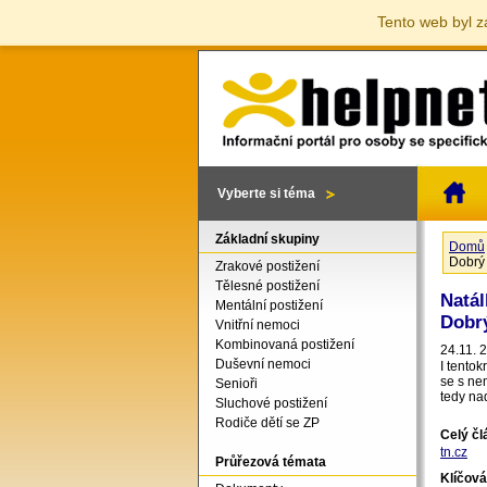
Tento web byl z
Vyberte si téma
Základní skupiny
Domů
Jste 
Dobrý
Zrakové postižení
Tělesné postižení
Natál
Mentální postižení
Dobr
Vnitřní nemoci
Kombinovaná postižení
24.11. 
Duševní nemoci
I tento
se s ne
Senioři
tedy na
Sluchové postižení
Rodiče dětí se ZP
Celý č
tn.cz
Průřezová témata
Klíčová