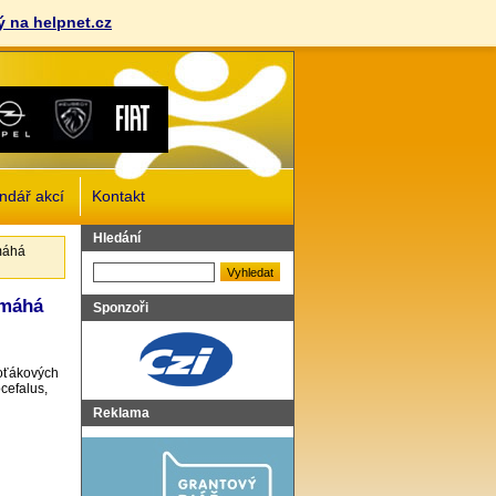
 na helpnet.cz
ndář akcí
Kontakt
Vyhledat
Hledání
omáhá
omáhá
Sponzoři
hoťákových
cefalus,
Reklama