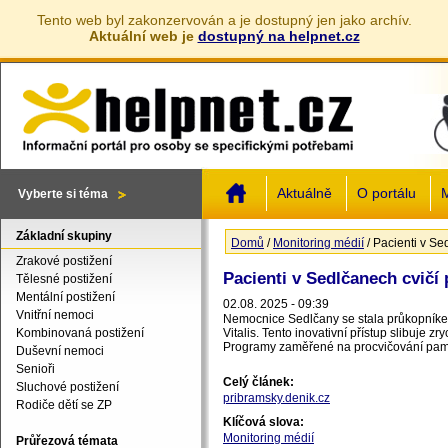
Tento web byl zakonzervován a je dostupný jen jako archív.
Aktuální web je
dostupný na helpnet.cz
Jump to navigation
Aktuálně
O portálu
M
Vyberte si téma
Základní skupiny
Domů
/
Monitoring médií
/
Pacienti v Se
Jste zde
Zrakové postižení
Pacienti v Sedlčanech cvičí
Tělesné postižení
Mentální postižení
02.08. 2025 - 09:39
Vnitřní nemoci
Nemocnice Sedlčany se stala průkopníkem v
Kombinovaná postižení
Vitalis. Tento inovativní přístup slibuje z
Programy zaměřené na procvičování pamět
Duševní nemoci
Senioři
Celý článek:
Sluchové postižení
pribramsky.denik.cz
Rodiče dětí se ZP
Klíčová slova:
Monitoring médií
Průřezová témata