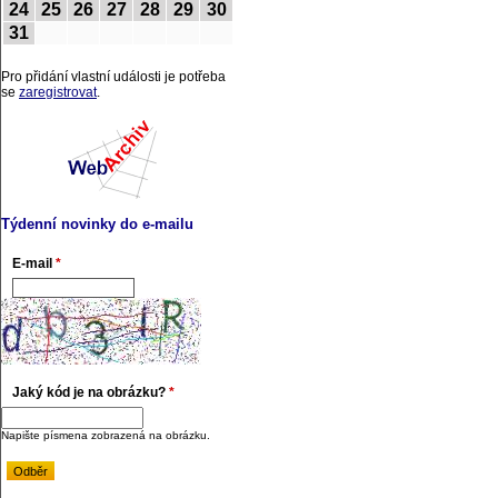
24
25
26
27
28
29
30
31
Pro přidání vlastní události je potřeba
se
zaregistrovat
.
Týdenní novinky do e-mailu
E-mail
*
Jaký kód je na obrázku?
*
Napište písmena zobrazená na obrázku.