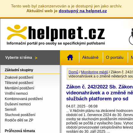
Tento web byl zakonzervován a je dostupný jen jako archív.
Aktuální web je
dostupný na helpnet.cz
Jump to navigation
Aktuálně
O portálu
M
Vyberte si téma
Základní skupiny
Domů
/
Monitoring médií
/
Zákon č. 242/
Jste zde
videonahrávek a o změně některých souv
Zrakové postižení
Tělesné postižení
Zákon č. 242/2022 Sb. Zákon
Mentální postižení
videonahrávek a o změně ně
Vnitřní nemoci
službách platforem pro sd
Kombinovaná postižení
Duševní nemoci
04.07. 2025 - 06:08
Senioři
... V Akčním plánu na zkrácené hodnocené
Sluchové postižení
období od 1. července 2024 do 30. června 
osoby se sluchovým postižením minimáln
Rodiče dětí se ZP
pořadů se počítá z vysílacího času. Vyh
období provozovatel celoplošného televiz
Průřezová témata
vysílání do 30. září 2025. ...