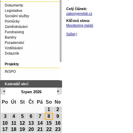
Dokumenty
Celý článek:
Legislativa
zakonyprolidi.cz
Sociální služby
Klíčová slova:
Pomůcky
Monitoring médií
Zaměstnávání
Fundraising
Sdílet
|
Bariéry
Poradenství
Vzdělávání
Dotazník
Projekty
INSPO
Kalendář akcí
«
»
Srpen 2026
Po
Út
St
Čt
Pá
So
Ne
1
2
3
4
5
6
7
8
9
10
11
12
13
14
15
16
17
18
19
20
21
22
23