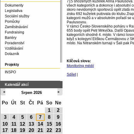
715 shozených kuželek Anna Paulusová. 
Dokumenty
všech kategoriích a dokonce i absolutní c
skoro nevidomých sportovců opět zlatá m
Legislativa
zisku 692 kuželek putovala do klubu Zrap
Sociální služby
kategorii mužů a v absolutním pořadí se u
Pomůcky
Paulusovou.
V rámci Česko-Slovenského poháru v Ratíš
Zaměstnávání
655 body opět Petr Mrkvička. Další Opav
Fundraising
kategoriích shodně 4. místo. V rámci los
Bariéry
když s kolegyní Eliškou Čermákovou z SK 
Poradenství
místo. Na Nitranském turnaji v Šali pak Pe
Vzdělávání
Dotazník
Klíčová slova:
Projekty
Monitoring médií
INSPO
Sdílet
|
Kalendář akcí
«
»
Srpen 2026
Po
Út
St
Čt
Pá
So
Ne
1
2
3
4
5
6
7
8
9
10
11
12
13
14
15
16
17
18
19
20
21
22
23