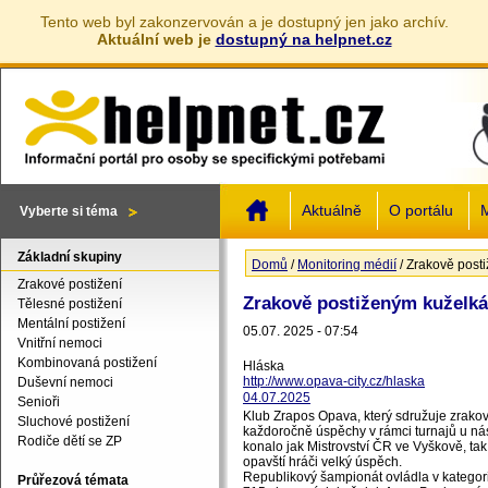
Tento web byl zakonzervován a je dostupný jen jako archív.
Aktuální web je
dostupný na helpnet.cz
Jump to navigation
Aktuálně
O portálu
M
Vyberte si téma
Základní skupiny
Domů
/
Monitoring médií
/
Zrakově posti
Jste zde
Zrakové postižení
Zrakově postiženým kuželká
Tělesné postižení
Mentální postižení
05.07. 2025 - 07:54
Vnitřní nemoci
Kombinovaná postižení
Hláska
http://www.opava-city.cz/hlaska
Duševní nemoci
04.07.2025
Senioři
Klub Zrapos Opava, který sdružuje zrako
Sluchové postižení
každoročně úspěchy v rámci turnajů u nás 
Rodiče dětí se ZP
konalo jak Mistrovství ČR ve Vyškově, ta
opavští hráči velký úspěch.
Republikový šampionát ovládla v kategor
Průřezová témata