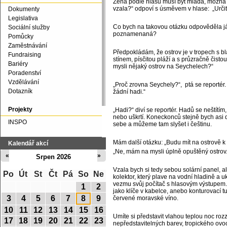
Žena podle hlasu musí být mladá, možná i 
vzala?“ odpoví s úsměvem v hlase: „Určit
Dokumenty
Legislativa
Co bych na takovou otázku odpověděla já
Sociální služby
poznamenaná?
Pomůcky
Zaměstnávání
Předpokládám, že ostrov je v tropech s 
Fundraising
stínem, písčitou pláží a s průzračně čist
Bariéry
mysli nějaký ostrov na Seychelech?“
Poradenství
Vzdělávání
„Proč zrovna Seychely?“, ptá se reportér.
Dotazník
žádní hadi.“
Projekty
„Hadi?“ diví se reportér. Hadů se neštítím
nebo uškrtí. Koneckonců stejně bych asi d
INSPO
sebe a můžeme tam slyšet i češtinu.
Mám další otázku: „Budu mít na ostrově k 
Kalendář akcí
„Ne, mám na mysli úplně opuštěný ostrov.
«
»
Srpen 2026
Vzala bych si tedy sebou solární panel, a
Po
Út
St
Čt
Pá
So
Ne
kolektor, který plave na vodní hladině a 
vezmu svůj počítač s hlasovým výstupem.
1
2
jako klíče v kabelce, anebo konturovací tu
3
4
5
6
7
8
9
červené moravské víno.
10
11
12
13
14
15
16
Umíte si představit vlahou teplou noc r
17
18
19
20
21
22
23
nepředstavitelných barev, tropického ovo