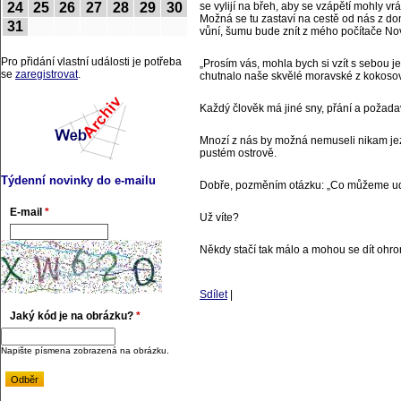
24
25
26
27
28
29
30
se vylijí na břeh, aby se vzápětí mohly vrá
Možná se tu zastaví na cestě od nás z do
31
vůní, šumu bude znít z mého počítače No
Pro přidání vlastní události je potřeba
„Prosím vás, mohla bych si vzít s sebou j
se
zaregistrovat
.
chutnalo naše skvělé moravské z kokoso
Každý člověk má jiné sny, přání a požadav
Mnozí z nás by možná nemuseli nikam jez
pustém ostrově.
Týdenní novinky do e-mailu
Dobře, pozměním otázku: „Co můžeme ud
E-mail
*
Už víte?
Někdy stačí tak málo a mohou se dít ohro
Sdílet
|
Jaký kód je na obrázku?
*
Napište písmena zobrazená na obrázku.