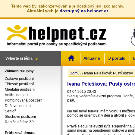
Tento web byl zakonzervován a je dostupný jen jako archív.
Aktuální web je
dostupný na helpnet.cz
Jump to navigation
Aktuálně
O portálu
M
Vyberte si téma
Základní skupiny
Domů
/
/
Ivana Pelešková: Pustý ostrov
Jste zde
Zrakové postižení
Ivana Pelešková: Pustý ostr
Tělesné postižení
Mentální postižení
04.04.2015 20:43
Vnitřní nemoci
Sleduji večerní televizní program. Dobře
Kombinovaná postižení
psát.
Duševní nemoci
Senioři
Na mé nové televizi mám volbu s možnost
pomoc se orientovat v ději a utvořit si d
Sluchové postižení
Rodiče dětí se ZP
Právě sleduji televizní kvíz. Reportér na 
sama měsíc na opuštěném ostrově a mohla s
Průřezová témata