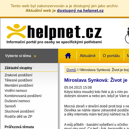
Tento web byl zakonzervován a je dostupný jen jako archív.
Aktuální web je
dostupný na helpnet.cz
Jump to navigation
Aktuálně
O portálu
M
Vyberte si téma
Základní skupiny
Domů
/
/
Miroslava Synková: Život je boj
Jste zde
Zrakové postižení
Miroslava Synková: Život je 
Tělesné postižení
Mentální postižení
05.04.2015 15:08
Vnitřní nemoci
Kdysi kdos moudrý toto řekl a já s ním po
Kombinovaná postižení
dobrým slovem a nebo jen, když je Vám pos
Duševní nemoci
Senioři
Mocná zbraň v dnešní době proti boji s n
člověka se náhle stane zdravotně postižen
Sluchové postižení
a díky internetu mám teď jiný náhled na ži
Rodiče dětí se ZP
A můj příběh - banální vyšetření u očního
Průřezová témata
musí oko pryč. Co teď - šok, beznaděj a z