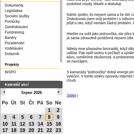
podobné osudy, lékaře a diskutuji.
Dokumenty
Legislativa
Náhle zjistím, že nejsem sama a že lidí, 
Sociální služby
Diskutovala jsem svůj problém i s odborn
Pomůcky
přijít o oko, když nemám žádný problém. 
Zaměstnávání
Fundraising
Hledím na svět jako jednoočka, ale přes t
Bariéry
já sama zdravotně postižená nejsem (dle
Poradenství
Vzdělávání
Někdy mne přepadne beznaděj, když dík
udělat. Pak opět sednu k počítači a ujis
Dotazník
kávu, vyměníme zkušenosti, a probereme ž
se navzájem.
Projekty
INSPO
S kamarády "jednoočky" dobiji energii pro
vyléčen. V tomto směru opravdu internet
chudí.
Kalendář akcí
«
»
Srpen 2026
Sdílet
|
Po
Út
St
Čt
Pá
So
Ne
1
2
3
4
5
6
7
8
9
10
11
12
13
14
15
16
17
18
19
20
21
22
23