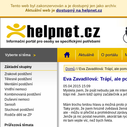
Tento web byl zakonzervován a je dostupný jen jako archív.
Aktuální web je
dostupný na helpnet.cz
Jump to navigation
Aktuálně
O portálu
M
Vyberte si téma
Základní skupiny
Domů
/
/
Eva Zavadilová: Trápí, ale po
Jste zde
Zrakové postižení
Eva Zavadilová: Trápí, ale 
Tělesné postižení
Mentální postižení
05.04.2015 15:09
Vnitřní nemoci
Myslela jsem, že psát nebudu jak mi int
Kombinovaná postižení
trápí mě. Jsem totiž úplný začátečník a j
Duševní nemoci
Senioři
Mám trochu tvrdou hlavu a možná proto j
Taky proto, že jsem hrozně zvědavá žens
Sluchové postižení
ale - můžu si přečíst a prohlédnout zprávy
Rodiče dětí se ZP
Jenže já nic poslat neumím, akorát tak r
mi tam vejde víc, než bych řekla.
Průřezová témata