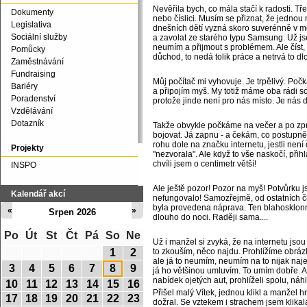
Nevěřila bych, co mála stačí k radosti. Tř
Dokumenty
nebo číslici. Musím se přiznat, že jednou 
Legislativa
dnešních dětí vyzná skoro suverénně v mo
Sociální služby
a zavolat ze starého typu Samsung. Už js
neumím a přijmout s problémem. Ale číst, 
Pomůcky
důchod, to nedá tolik práce a netrvá to dl
Zaměstnávání
Fundraising
Můj počítač mi vyhovuje. Je trpělivý. Po
Bariéry
a připojím myš. My totiž máme oba rádi s
Poradenství
protože jinde není pro nás místo. Je nás 
Vzdělávání
Dotazník
Takže obvykle počkáme na večer a po z
bojovat. Já zapnu - a čekám, co postupn
rohu dole na značku internetu, jestli není
Projekty
"nezvorala". Ale když to vše naskočí, přihl
chvíli jsem o centimetr větší!
INSPO
Ale ještě pozor! Pozor na myš! Potvůrku j
Kalendář akcí
nefungovalo! Samozřejmě, od ostatních 
byla provedena náprava. Ten blahosklonný 
«
»
Srpen 2026
dlouho do noci. Raději sama....
Po
Út
St
Čt
Pá
So
Ne
Už i manžel si zvyká, že na internetu jso
1
2
to zkouším, něco najdu. Prohlížíme obrázk
ale já to neumím, neumím na to nijak naje
3
4
5
6
7
8
9
já ho většinou umluvím. To umím dobře. Al
nabídek ojetých aut, prohlíželi spolu, náh
10
11
12
13
14
15
16
Přišel malý Vítek, jednou klikl a manžel h
17
18
19
20
21
22
23
dožral. Se vztekem i strachem jsem klikal