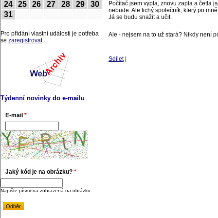
24
25
26
27
28
29
30
Počítač jsem vypla, znovu zapla a četla j
nebude. Ale tichý společník, který po mně 
31
Já se budu snažit a učit.
Pro přidání vlastní události je potřeba
Ale - nejsem na to už stará? Nikdy není p
se
zaregistrovat
.
Sdílet
|
Týdenní novinky do e-mailu
E-mail
*
Jaký kód je na obrázku?
*
Napište písmena zobrazená na obrázku.