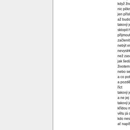
když ži
nic pěk
jen přís
až budo
takový j
sklopit 
přijmou
začleni
nebýt v
nevystr
než zase
jak šed
životem 
nebo se
a co pot
a pozdě
říct
takový j
a ne jej
takový je
křídou n
větu já
kdo nes
ať napíše