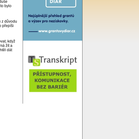
oduše
 to bylo
u z důvodu
 přepíši
vat, když
má žít a
htěl dát