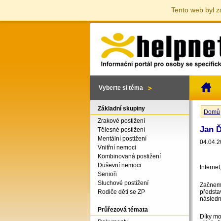
Tento web byl z
Vyberte si téma
Základní skupiny
Domů
Jste 
Zrakové postižení
Jan Ď
Tělesné postižení
Mentální postižení
04.04.2
Vnitřní nemoci
Kombinovaná postižení
Duševní nemoci
Internet
Senioři
Sluchové postižení
Začneme
Rodiče dětí se ZP
představ
následn
Průřezová témata
Díky mo