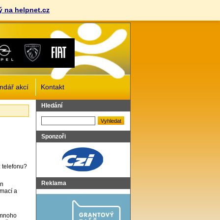
 na helpnet.cz
ndář akcí
Kontakt
Vyhledat
Hledání
Sponzoři
z telefonu?
Reklama
en
rmací a
l mnoho