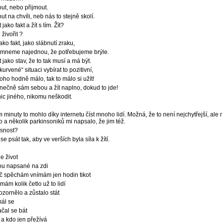
ut, nebo přijmout.
t na chvíli, neb nás to stejně skolí.
jako fakt a žít s tím. Žít?
 živořit ?
jako fakt, jako slábnutí zraku,
šimneme najednou, že potřebujeme brýle.
 jako stav, že to tak musí a má být.
zkurvené“ situaci vybírat to pozitivní,
toho hodně málo, tak to málo si užít!
onečně sám sebou a žít naplno, dokud to jde!
nic jiného, nikomu neškodit.
minuty to mohlo díky internetu číst mnoho lidí. Možná, že to není nejchytřejší, ale
 a několik parkinsoniků mi napsalo, že jim též.
snost?
e psát tak, aby ve verších byla síla k žítí.
e život
dou napsané na zdi
ač spěchám vnímám jen hodin tikot
mám kolik četlo už to lidí
ozornělo a zůstalo stát
ál se
ačal se bát
 a kdo jen přežívá