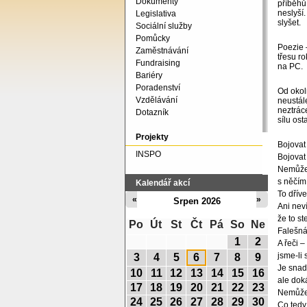
Dokumenty
příběhů.
neslyší.
Legislativa
slyšet.
Sociální služby
Pomůcky
Poezie 
Zaměstnávání
třesu r
Fundraising
na PC.
Bariéry
Poradenství
Od okol
Vzdělávání
neustále
neztráce
Dotazník
sílu os
Projekty
Bojovat 
INSPO
Bojovat 
Nemůžeš
s něčím,
Kalendář akcí
To dříve
«
»
Srpen 2026
Ani neví
že to st
Po
Út
St
Čt
Pá
So
Ne
Falešná
1
2
A řeči 
jsme-li
3
4
5
6
7
8
9
Je snad
10
11
12
13
14
15
16
ale doká
17
18
19
20
21
22
23
Nemůže 
24
25
26
27
28
29
30
Co ted