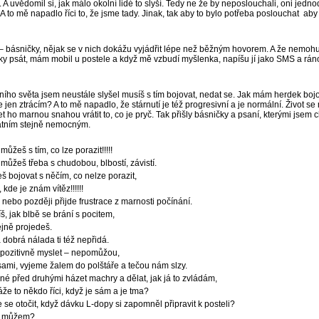
 A uvědomil si, jak málo okolní lidé to slyší. Tedy ne že by neposlouchali, oni jedn
 A to mě napadlo říci to, že jsme tady. Jinak, tak aby to bylo potřeba poslouchat aby
– básničky, nějak se v nich dokážu vyjádřit lépe než běžným hovorem. A že nemoh
oky psát, mám mobil u postele a když mě vzbudí myšlenka, napíšu jí jako SMS a ráno
ního světa jsem neustále slyšel musíš s tím bojovat, nedat se. Jak mám herdek bojo
 jen ztrácím? A to mě napadlo, že stárnutí je též progresivní a je normální. Život se 
t ho marnou snahou vrátit to, co je pryč. Tak přišly básničky a psaní, kterými jsem c
tatním stejně nemocným.
můžeš s tím, co lze porazit!!!!!
můžeš třeba s chudobou, blbostí, závistí.
 bojovat s něčím, co nelze porazit,
 kde je znám vítěz!!!!!!
 nebo později přijde frustrace z marnosti počínání.
š, jak blbě se brání s pocitem,
ejně projedeš.
 dobrá nálada ti též nepřidá.
– pozitivně myslet – nepomůžou,
 sami, vyjeme žalem do polštáře a tečou nám slzy.
né před druhými házet machry a dělat, jak já to zvládám,
že to někdo říci, když je sám a je tma?
se otočit, když dávku L-dopy si zapomněl připravit k posteli?
y můžem?