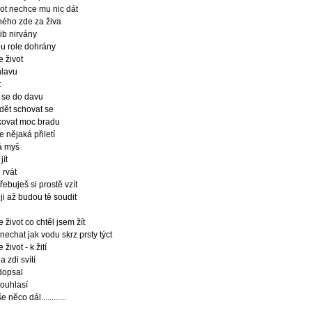
vot nechce mu nic dát
ného zde za živa
lib nirvány
u role dohrány
e život
hlavu
t
t se do davu
idět schovat se
kovat moc bradu
 nějaká přiletí
á myš
jít
 rvát
řebuješ si prostě vzít
ji až budou tě soudit
e život co chtěl jsem žít
 nechat jak vodu skrz prsty týct
 život - k žití
a zdi svítí
 dopsal
ouhlasí
 něco dál............