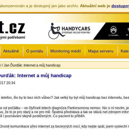
akonzervován a je dostupný jen jako archív.
Aktuální web je
dostupný
Jump to navigation
Aktuálně
O portálu
Monitoring médií
Mapa serveru
Kale
/
/
Jan Ďurďák: Internet a můj handicap
zde
urďák: Internet a můj handicap
017 20:34
, telefon, šlo by to bez nich vůbec? Jak velký by byl můj handicap bez internetu, be
 od počátku – ve čtyřiceti letech diagnóza Parkinsonova nemoc. Nic o ní nevím, j
u, že to je pro starý a ne pro mě. Špatná představa a tak se stává net zdrojem info
ě i poznávání stejně postižených. Co pacient to příběh.
žnosti komunikace přes internet za bezesných nocí, kdy nejde spát, jsem vyslech