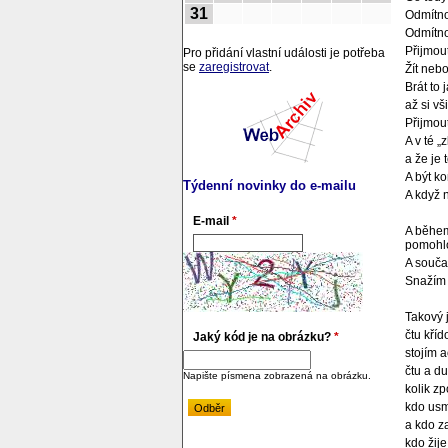
31
Odmítno
Odmítnou
Přijmout 
Pro přidání vlastní události je potřeba
se
zaregistrovat
.
Žít nebo
Brát to 
až si v
Přijmout
A v té „
a že je 
A být k
Týdenní novinky do e-mailu
A když 
E-mail
*
A během 
pomohlo
A souča
Snažím s
Takový j
čtu kří
Jaký kód je na obrázku?
*
stojím 
čtu a du
Napište písmena zobrazená na obrázku.
kolik zp
kdo usm
a kdo z
kdo žije