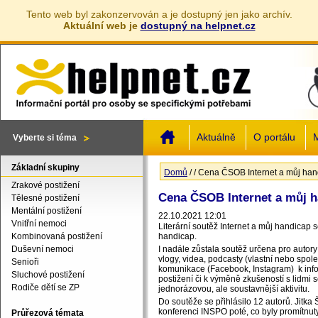
Tento web byl zakonzervován a je dostupný jen jako archív.
Aktuální web je
dostupný na helpnet.cz
Jump to navigation
Aktuálně
O portálu
M
Vyberte si téma
Základní skupiny
Domů
/
/
Cena ČSOB Internet a můj han
Jste zde
Zrakové postižení
Cena ČSOB Internet a můj h
Tělesné postižení
Mentální postižení
22.10.2021 12:01
Vnitřní nemoci
Literární soutěž Internet a můj handicap
Kombinovaná postižení
handicap.
Duševní nemoci
I nadále zůstala soutěž určena pro autory 
vlogy, videa, podcasty (vlastní nebo spole
Senioři
komunikace (Facebook, Instagram) k info
Sluchové postižení
postižení či k výměně zkušeností s lidmi 
Rodiče dětí se ZP
jednorázovou, ale soustavnější aktivitu.
Do soutěže se přihlásilo 12 autorů. Jitka
konferenci INSPO poté, co byly promítnuty
Průřezová témata