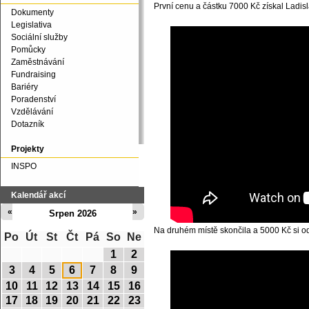
První cenu a částku 7000 Kč získal Ladisl
Dokumenty
Legislativa
Sociální služby
Pomůcky
Zaměstnávání
Fundraising
Bariéry
Poradenství
Vzdělávání
Dotazník
Projekty
INSPO
Kalendář akcí
«
»
Srpen 2026
Na druhém místě skončila a 5000 Kč si o
Po
Út
St
Čt
Pá
So
Ne
1
2
3
4
5
6
7
8
9
10
11
12
13
14
15
16
17
18
19
20
21
22
23