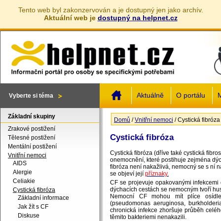
Tento web byl zakonzervován a je dostupný jen jako archív.
Aktuální web je
dostupný na helpnet.cz
Jump to navigation
Aktuálně
O portálu
M
Vyberte si téma
Základní skupiny
Domů
/
Vnitřní nemoci
/
Cystická fibróza
Jste zde
Zrakové postižení
Cystická fibróza
Tělesné postižení
Mentální postižení
Cystická fibróza (dříve také cystická fi
Vnitřní nemoci
onemocnění, které postihuje zejména dýchac
AIDS
fibróza není nakažlivá, nemocný se s ní n
Alergie
se objeví její
příznaky.
Celiakie
CF se projevuje opakovanými infekcemi d
dýchacích cestách se nemocným tvoří hustý
Cystická fibróza
Nemocní CF mohou mít plíce osídlen
Základní informace
(pseudomonas aeruginosa, burkholderia 
Jak žít s CF
chronická infekce zhoršuje průběh celé
Diskuse
těmito bakteriemi nenakazili.