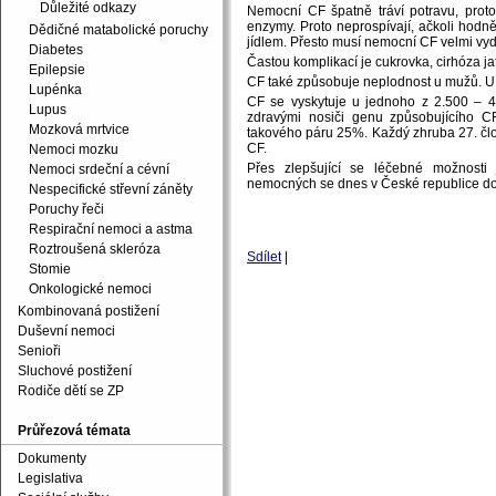
Důležité odkazy
Nemocní CF špatně tráví potravu, protože
enzymy. Proto neprospívají, ačkoli hodn
Dědičné matabolické poruchy
jídlem. Přesto musí nemocní CF velmi vyda
Diabetes
Častou komplikací je cukrovka, cirhóza jat
Epilepsie
CF také způsobuje neplodnost u mužů. U 
Lupénka
CF se vyskytuje u jednoho z 2.500 – 4
Lupus
zdravými nosiči genu způsobujícího CF
Mozková mrtvice
takového páru 25%. Každý zhruba 27. čl
CF.
Nemoci mozku
Přes zlepšující se léčebné možnosti 
Nemoci srdeční a cévní
nemocných se dnes v České republice dož
Nespecifické střevní záněty
Poruchy řeči
Respirační nemoci a astma
Roztroušená skleróza
Sdílet
|
Stomie
Onkologické nemoci
Kombinovaná postižení
Duševní nemoci
Senioři
Sluchové postižení
Rodiče dětí se ZP
Průřezová témata
Dokumenty
Legislativa