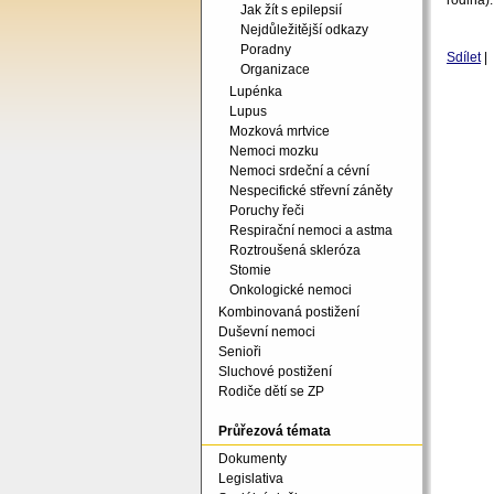
rodina).
Jak žít s epilepsií
Nejdůležitější odkazy
Poradny
Sdílet
|
Organizace
Lupénka
Lupus
Mozková mrtvice
Nemoci mozku
Nemoci srdeční a cévní
Nespecifické střevní záněty
Poruchy řeči
Respirační nemoci a astma
Roztroušená skleróza
Stomie
Onkologické nemoci
Kombinovaná postižení
Duševní nemoci
Senioři
Sluchové postižení
Rodiče dětí se ZP
Průřezová témata
Dokumenty
Legislativa