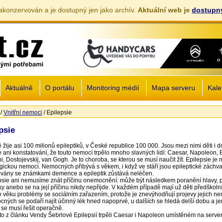
akonzervován a je dostupný jen jako archív.
Aktuální web je
dostupný
Jump to navigation
Aktuálně
O portálu
Monitoring médií
Mapa serveru
Kale
/
Vnitřní nemoci
/
Epilepsie
zde
psie
 žije asi 100 milionů epileptiků, v České republice 100 000. Jsou mezi nimi děti i d
je ani konstatování, že touto nemocí trpělo mnoho slavných lidí: Caesar, Napoleon,
, Dostojevskij, van Gogh. Je to choroba, se kterou se musí naučit žít. Epilepsie je n
gickou nemocí. Nemocných přibývá s věkem, i když ve stáří jsou epileptické záchva
ány se známkami demence a epileptik zůstává neléčen.
psie ani nemusíme znát příčinu onemocnění: může být následkem poranění hlavy,
ky anebo se na její příčinu nikdy nepřijde. V každém případě mají už děti předškoln
o věku problémy se sociálním zařazením, protože je znevýhodňují projevy jejich ne
ných se podaří najít účinný lék hned napoprvé, u dalších se hledá delší dobu a j
 se musí řešit operačně.
to z článku Vendy Šebrlové Epilepsií trpěli Caesar i Napoleon umístěném na serv