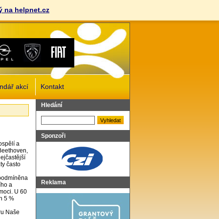
 na helpnet.cz
ndář akcí
Kontakt
Vyhledat
Hledání
Sponzoři
ospělí a
 Beethoven,
ejčastější
ty často
 podmíněna
Reklama
ího a
moci. U 60
en 5 %
eru Naše