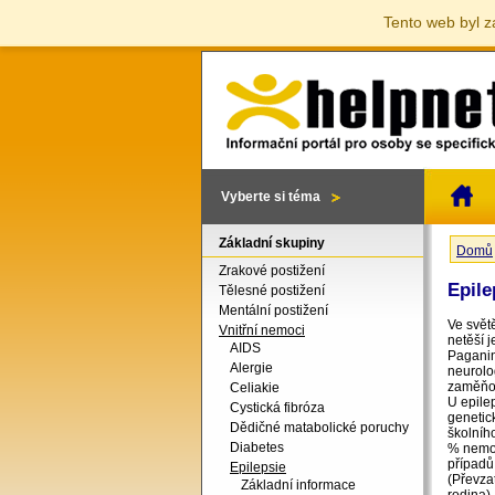
Tento web byl z
Vyberte si téma
Základní skupiny
Domů
Jste 
Zrakové postižení
Epile
Tělesné postižení
Mentální postižení
Ve světě
Vnitřní nemoci
netěší 
AIDS
Paganini
Alergie
neurolo
zaměňov
Celiakie
U epile
Cystická fibróza
genetic
Dědičné matabolické poruchy
školníh
Diabetes
% nemoc
případů
Epilepsie
(Převza
Základní informace