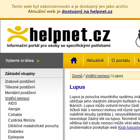
Tento web byl zakonzervován a je dostupný jen jako archív.
Aktuální web je
dostupný na helpnet.cz
Jump to navigation
Aktuálně
O portálu
M
Vyberte si téma
Základní skupiny
Domů
/
Vnitřní nemoci
/
Lupus
Jste zde
Zrakové postižení
Lupus
Tělesné postižení
Mentální postižení
Lupus je porucha imunitního systému zn
Vnitřní nemoci
ubližuje jeho vlastním zdravým buňkám a 
AIDS
tkáních. Lupus může ovlivnit mnoho částí t
Alergie
Ačkoli lidé s nemocí mohou mít různé sym
naběhlé klouby (artritida ), nevysvětlitel
Celiakie
neexistuje žádný lék na lupus. Nicméně 
Cystická fibróza
většina lidí s touto nemocí může vést akti
Dědičné matabolické poruchy
problematice poskytuje web
Klub lupusin
Diabetes
Epilepsie