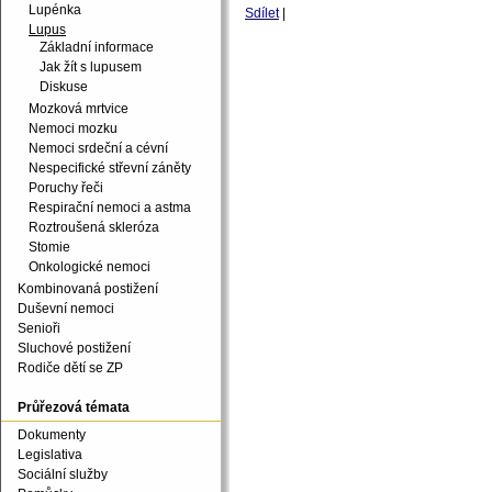
Lupénka
Sdílet
|
Lupus
Základní informace
Jak žít s lupusem
Diskuse
Mozková mrtvice
Nemoci mozku
Nemoci srdeční a cévní
Nespecifické střevní záněty
Poruchy řeči
Respirační nemoci a astma
Roztroušená skleróza
Stomie
Onkologické nemoci
Kombinovaná postižení
Duševní nemoci
Senioři
Sluchové postižení
Rodiče dětí se ZP
Průřezová témata
Dokumenty
Legislativa
Sociální služby