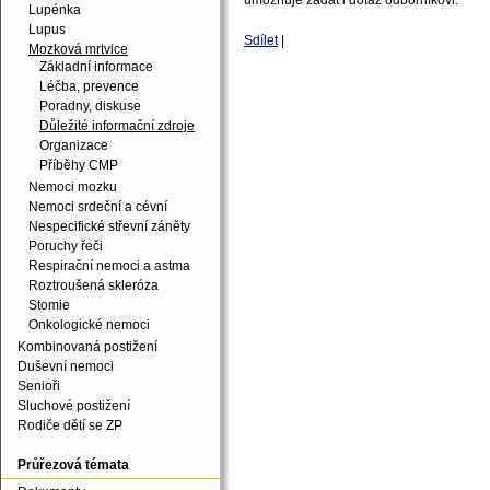
umožňuje zadat i dotaz odborníkovi.
Lupénka
Lupus
Sdílet
|
Mozková mrtvice
Základní informace
Léčba, prevence
Poradny, diskuse
Důležité informační zdroje
Organizace
Příběhy CMP
Nemoci mozku
Nemoci srdeční a cévní
Nespecifické střevní záněty
Poruchy řeči
Respirační nemoci a astma
Roztroušená skleróza
Stomie
Onkologické nemoci
Kombinovaná postižení
Duševní nemoci
Senioři
Sluchové postižení
Rodiče dětí se ZP
Průřezová témata