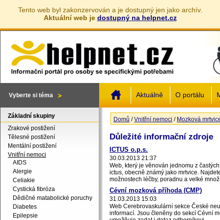
Tento web byl zakonzervován a je dostupný jen jako archív.
Aktuální web je
dostupný na helpnet.cz
Jump to navigation
Aktuálně
O portálu
M
Vyberte si téma
Základní skupiny
Domů
/
Vnitřní nemoci
/
Mozková mrtvic
Jste zde
Zrakové postižení
Důležité informační zdroje
Tělesné postižení
Mentální postižení
ICTUS o.p.s.
Vnitřní nemoci
30.03.2013 21:37
AIDS
Web, který je věnován jednomu z čast
Alergie
ictus, obecně známý jako mrtvice. Najdete
možnostech léčby, poradnu a velké množst
Celiakie
Cystická fibróza
Cévní mozková příhoda (CMP)
Dědičné matabolické poruchy
31.03.2013 15:03
Web Cerebrovaskulární sekce České neur
Diabetes
informací. Jsou členěny do sekcí Cévní 
Epilepsie